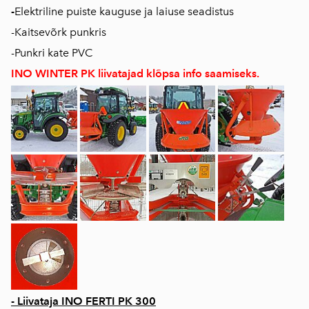
-
Elektriline puiste kauguse ja laiuse seadistus
-Kaitsevõrk punkris
-Punkri kate PVC
INO WINTER PK liivatajad klõpsa info saamiseks.
- Liivataja INO FERTI PK 300