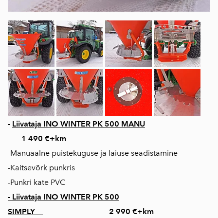
-
Liivataja INO WINTER PK 500 MANU
1 490 €+km
-Manuaalne puistekuguse ja laiuse seadistamine
-Kaitsevõrk punkris
-Punkri kate PVC
- Liivataja INO WINTER PK 500
SIMPLY
2 990 €+km