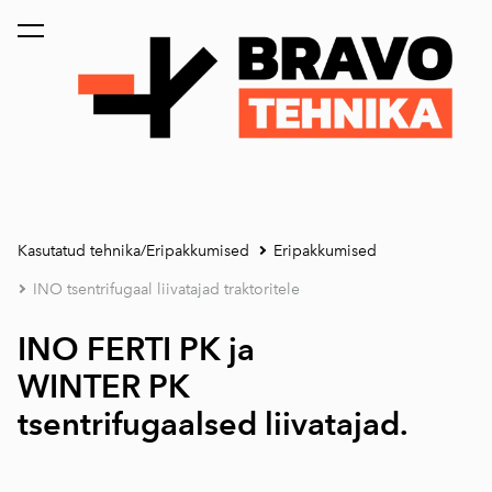
lisati ostukorvi.
Vaata ostukorvi
Kasutatud tehnika/Eripakkumised
Eripakkumised
INO tsentrifugaal liivatajad traktoritele
INO FERTI PK ja
WINTER PK
tsentrifugaalsed liivatajad.