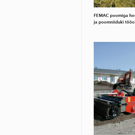
FEMAC poomiga hool
ja poomniiduki tööo