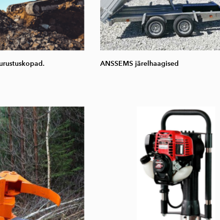
urustuskopad.
ANSSEMS järelhaagised