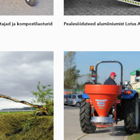
ajad ja kompostilaoturid
Pealesõiduteed alumiiniumist Lotus 