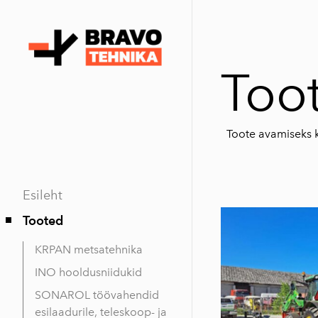
Too
Toote avamiseks kl
Esileht
Tooted
KRPAN metsatehnika
INO hooldusniidukid
SONAROL töövahendid
esilaadurile, teleskoop- ja