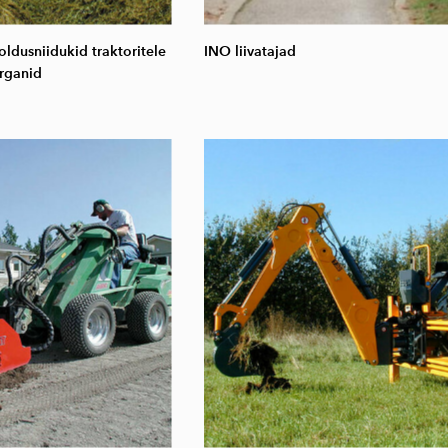
dusniidukid traktoritele
INO liivatajad
rganid