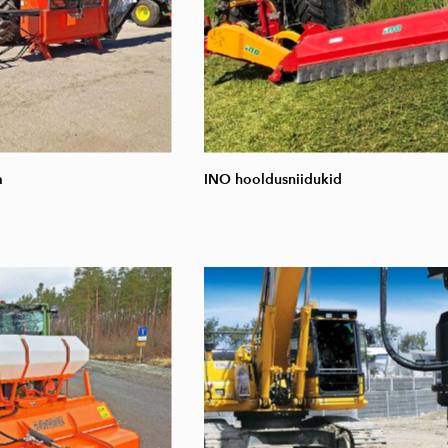
a
INO hooldusniidukid