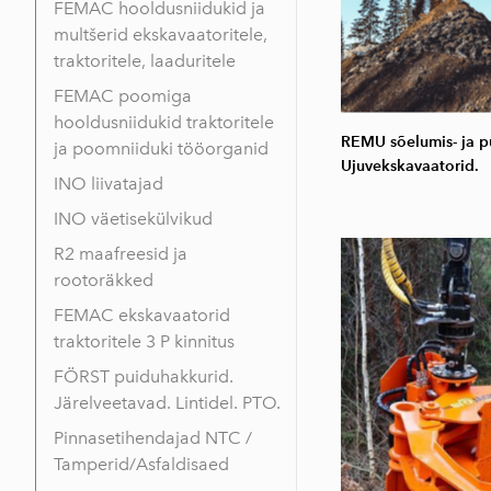
FEMAC hooldusniidukid ja
multšerid ekskavaatoritele,
traktoritele, laaduritele
FEMAC poomiga
hooldusniidukid traktoritele
REMU sõelumis- ja p
ja poomniiduki tööorganid
Ujuvekskavaatorid.
INO liivatajad
INO väetisekülvikud
R2 maafreesid ja
rootoräkked
FEMAC ekskavaatorid
traktoritele 3 P kinnitus
FÖRST puiduhakkurid.
Järelveetavad. Lintidel. PTO.
Pinnasetihendajad NTC /
Tamperid/Asfaldisaed