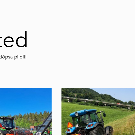
ted
õpsa pildil!