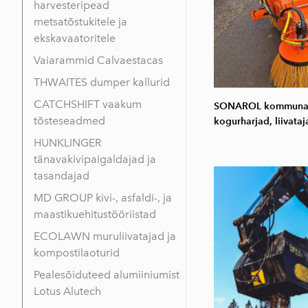
harvesteripead
metsatõstukitele ja
ekskavaatoritele
Vaiarammid Calvaestacas
THWAITES dumper kallurid
CATCHSHIFT vaakum
SONAROL kommunaa
tõsteseadmed
kogurharjad, liivataj
HUNKLINGER
tänavakivipaigaldajad ja
tasandajad
MD GROUP kivi-, asfaldi-, ja
maastikuehitustööriistad
ECOLAWN muruliivatajad ja
kompostilaoturid
Pealesõiduteed alumiiniumist
Lotus Alutech