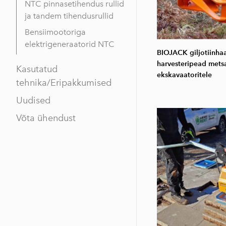
NTC pinnasetihendus rullid
ja tandem tihendusrullid
Bensiimootoriga
elektrigeneraatorid NTC
BIOJACK giljotiinhaar
harvesteripead metsa
Kasutatud
ekskavaatoritele
tehnika/Eripakkumised
Uudised
Võta ühendust