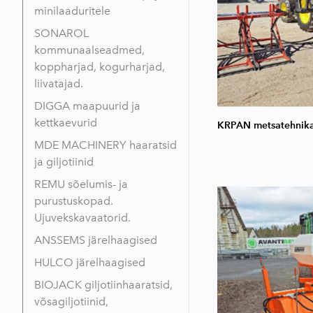
minilaaduritele
SONAROL
kommunaalseadmed,
koppharjad, kogurharjad,
liivatajad.
DIGGA maapuurid ja
kettkaevurid
KRPAN metsatehnik
MDE MACHINERY haaratsid
ja giljotiinid
REMU sõelumis- ja
purustuskopad.
Ujuvekskavaatorid.
ANSSEMS järelhaagised
HULCO järelhaagised
BIOJACK giljotiinhaaratsid,
võsagiljotiinid,