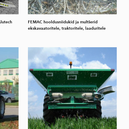
Alutech
FEMAC hooldusniidukid ja multšerid
ekskavaatoritele, traktoritele, laaduritele