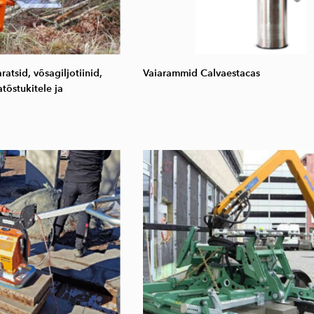
atsid, võsagiljotiinid,
Vaiarammid Calvaestacas
tõstukitele ja