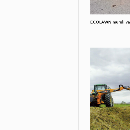
ECOLAWN muruliivat