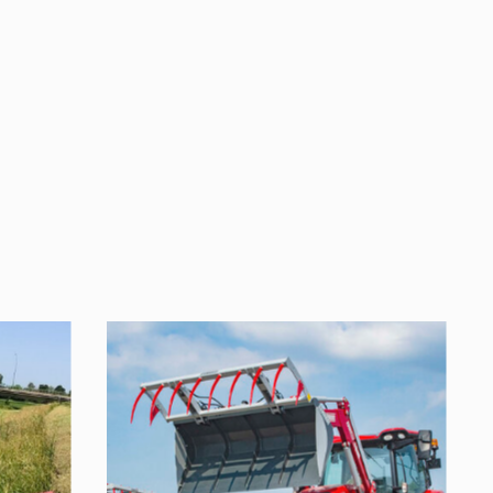
lisati ostukorvi.
Vaata ostukorvi