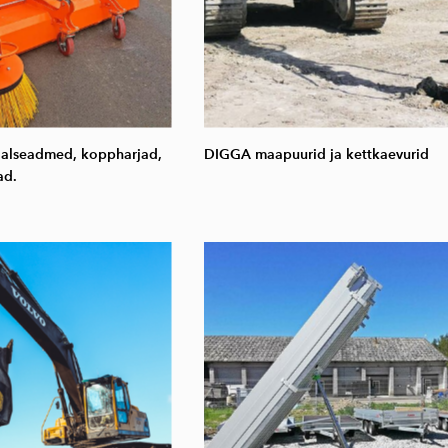
lseadmed, koppharjad,
DIGGA maapuurid ja kettkaevurid
ad.