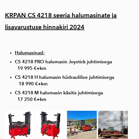
KRPAN CS 4218 seeria halumasinate ja
lisavarustuse hinnakiri 2024
Halumasinad:
CS 4218 PRO halumasin Joystick juhtimisega
19 995 €+km
CS 4218 H halumasin hüdraulilise juhtimisega
18 990 €+km
CS 4218 M halumasin käsitis juhtimisega
17 250 €+km