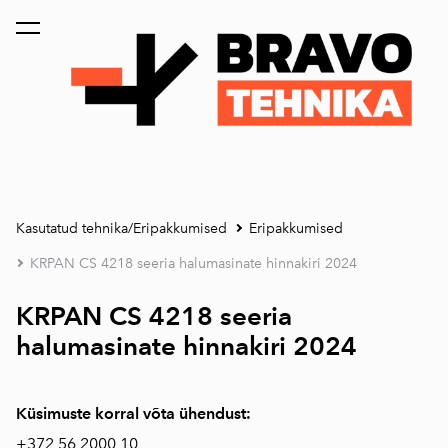
lisati ostukorvi.
Vaata ostukorvi
Kasutatud tehnika/Eripakkumised
Eripakkumised
KRPAN CS 4218 seeria halumasinate hinnakiri 2024
KRPAN CS 4218 seeria
halumasinate hinnakiri 2024
Küsimuste korral võta ühendust:
+372
56 2000 10