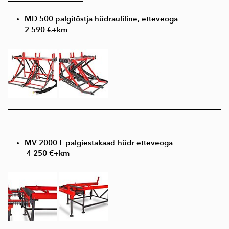
MD 500 palgitõstja hüdrauliline, etteveoga
2 590 €+km
____________________________________________________
__________________
MV 2000 L palgiestakaad hüdr etteveoga
4 250 €+km