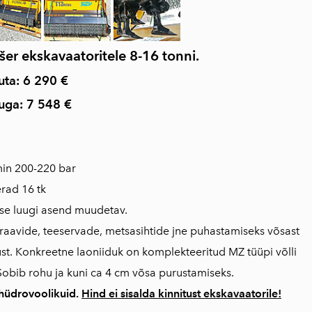
šer ekskavaatoritele 8-16 tonni.
ta: 6 290 €
uga:
7 548 €
min 200-220 bar
erad 16 tk
ise luugi asend muudetav.
aavide, teeservade, metsasihtide jne puhastamiseks võsast
ust. Konkreetne laoniiduk on komplekteeritud MZ tüüpi võlli
Sobib rohu ja kuni ca 4 cm võsa purustamiseks.
 hüdrovoolikuid.
Hind ei sisalda kinnitust ekskavaatorile!