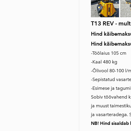
T13 REV - mult
Hind käibemaksu
Hi
nd käibemaks
-Töölaius 105 cm
-Kaal 480 kg
-Õlivool 80-100 l/
-Sepistatud vasart
-Esimese ja tagum
Sobiv töövahend kr
ja muust taimestik
ja vasarteradega. 
NB! Hind sisaldab