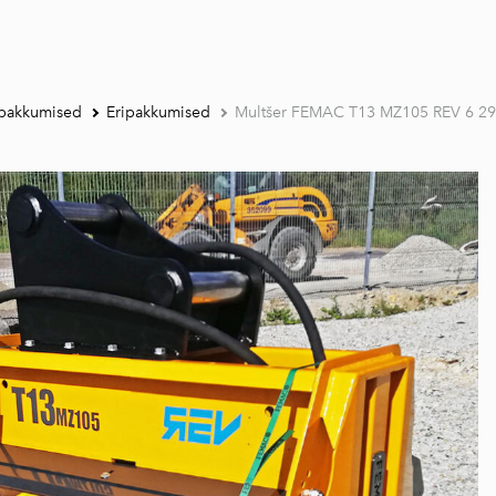
ipakkumised
Eripakkumised
Multšer FEMAC T13 MZ105 REV 6 29