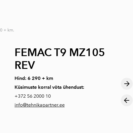
lisati ostukorvi.
Vaata ostukorvi
0 + km.
FEMAC T9 MZ105
REV
Hind: 6 290 + km
Küsimuste korral võta ühendust:
+372
56 2000 10
info@tehnikapartner.ee