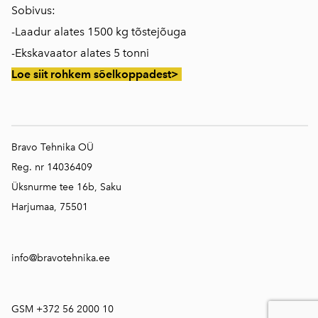
Sobivus:
-Laadur alates 1500 kg tõstejõuga
-Ekskavaator alates 5 tonni
Loe siit rohkem sõelkoppadest>
Bravo Tehnika OÜ
Reg. nr 14036409
Üksnurme tee 16b, Saku
Harjumaa, 75501
info@bravotehnika.ee
GSM +372 56 2000 10