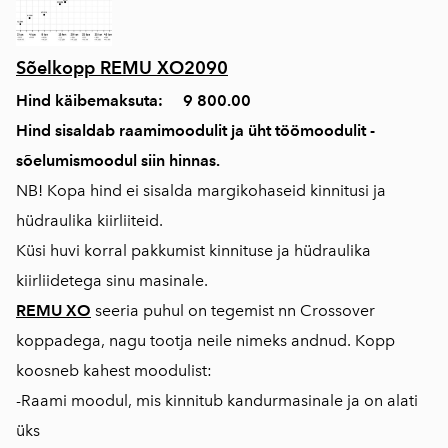
Sõelkopp REMU XO2090
Hind käibemaksuta: 9 800.00
Hind sisaldab raamimoodulit ja üht töömoodulit -
sõelumismoodul siin hinnas.
NB! Kopa hind ei sisalda margikohaseid kinnitusi ja
hüdraulika kiirliiteid.
Küsi huvi korral pakkumist kinnituse ja hüdraulika
kiirliidetega sinu masinale.
REMU XO
seeria puhul on tegemist nn Crossover
koppadega, nagu tootja neile nimeks andnud. Kopp
koosneb kahest moodulist:
-Raami moodul, mis kinnitub kandurmasinale ja on alati
üks