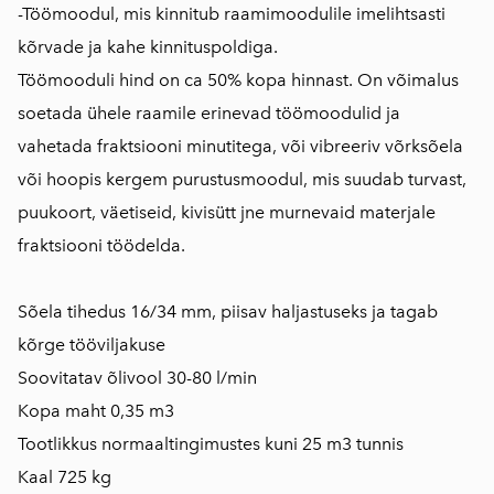
-Töömoodul, mis kinnitub raamimoodulile imelihtsasti
kõrvade ja kahe kinnituspoldiga.
Töömooduli hind on ca 50% kopa hinnast. On võimalus
soetada ühele raamile erinevad töömoodulid ja
vahetada fraktsiooni minutitega, või vibreeriv võrksõela
või hoopis kergem purustusmoodul, mis suudab turvast,
puukoort, väetiseid, kivisütt jne murnevaid materjale
fraktsiooni töödelda.
Sõela tihedus 16/34 mm, piisav haljastuseks ja tagab
kõrge tööviljakuse
Soovitatav õlivool 30-80 l/min
Kopa maht 0,35 m3
Tootlikkus normaaltingimustes kuni 25 m3 tunnis
Kaal 725 kg