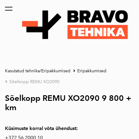
lisati ostukorvi.
Vaata ostukorvi
Kasutatud tehnika/Eripakkumised
Eripakkumised
Sõelkopp REMU XO2090
Sõelkopp REMU XO2090 9 800 +
km
Küsimuste korral võta ühendust:
+372
56 2000 10