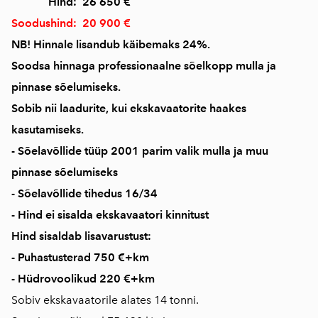
Hind: 26 650 €
Soodushind: 20 900 €
NB! Hinnale lisandub käibemaks 24%.
Soodsa hinnaga professionaalne sõelkopp mulla ja
pinnase sõelumiseks.
Sobib nii laadurite, kui ekskavaatorite haakes
kasutamiseks.
- Sõelavõllide tüüp 2001 parim valik mulla ja muu
pinnase sõelumiseks
- Sõelavõllide tihedus 16/34
- Hind ei sisalda ekskavaatori kinnitust
Hind sisaldab lisavarustust:
- Puhastusterad 750 €+km
- Hüdrovoolikud 220 €+km
Sobiv ekskavaatorile alates 14 tonni.