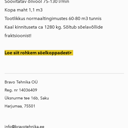
Soovitatav õlivool 75-130 l/min
Kopa maht 1,1 m3
Tootlikkus normaaltingimustes 60-80 m3 tunnis
Kaal kinnituseta ca 1280 kg. Sõltub sõelavõllide
fraktsioonist!
Loe siit rohkem sõelkoppadest>
Bravo Tehnika OÜ
Reg. nr 14036409
Üksnurme tee 16b, Saku
Harjumaa, 75501
info@bravotehnika.ee