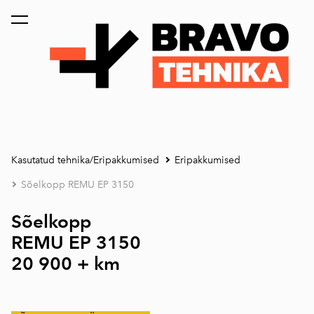
lisati ostukorvi.
Vaata ostukorvi
Kasutatud tehnika/Eripakkumised
Eripakkumised
Sõelkopp REMU EP 3150
Sõelkopp
REMU EP 3150
20 900 + km