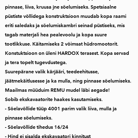
pinnase, liiva, kruusa jne sõelumiseks. Spetsiaalne
püstiste võllidega konstruktsioon muudab kopa raami
eriti saledaks ja sõelumiskambri seinad püstiseks, mis
tagab materjali hea pealevoolu ja kopa suure
tootlikkuse. Käitamiseks 2 võimsat hüdromootorit.
Konstuktsioon on üleni HARDOX terasest. Kopa servad
ja tera topelt tugevdustega.
Suurepärane valik kärjääri, teedeehitusse,
jäätmekäitlusesse ja ka mulla, ning pinnase sõelumiseks.
Maailmas müüduim REMU mudel läbi aegade!
Sobib ekskavaatorite haakes kasutamiseks.
- Sõelavõllide tüüp 4001 parim valik liiva, mulla ja
pinnase sõelumiseks.
- Sõelavõllide tihedus 16/24
- Hind ei sisalda ekskavaatori kinnitust