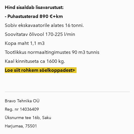
Hind sisaldab lisavarustust:
- Puhastusterad 890 €+km
Sobiv ekskavaatorile alates 16 tonni.
Soovitatav õlivool 170-225 l/min
Kopa maht 1,1 m3
Tootlikkus normaaltingimustes 90 m3 tunnis
Kaal kinnituseta ca 1600 kg.
Loe siit rohkem sõelkoppadest>
Bravo Tehnika OÜ
Reg. nr 14036409
Üksnurme tee 16b, Saku
Harjumaa, 75501