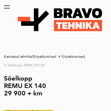
lisati ostukorvi.
Vaata ostukorvi
Kasutatud tehnika/Eripakkumised
Eripakkumised
Sõelkopp REMU EX140
Sõelkopp
REMU EX 140
29 900 + km