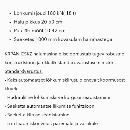
Lõhkumisjõud 180 kN( 18 t)
Halu pikkus 20-50 cm
Puu läbimõõt 10-42 cm
Saeketas 1000 mm kõvasulam hammastega
KRPAN CSKZ halumasinaid iseloomustab tugev robustne
konstruktsioon ja rikkalik standardvarustuse nimekiri.
Standardvarustus:
- Kaks automaatset lõhkumiskiirust, olenevalt koormusest
kirvele
- Hüdrauliline lõhkumiskirve kõrguse seadistamine
- Saeketta automaatse liikumise funktsioon
- Saeketta kiiruse seadistamine
- 5 m laadmiskonveier, paremale ja vasakule