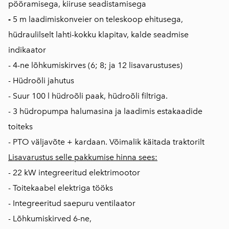
pööramisega, kiiruse seadistamisega
-
5 m laadimiskonveier on teleskoop ehitusega,
hüdraulilselt lahti-kokku klapitav, kalde seadmise
indikaator
- 4-ne lõhkumiskirves (6; 8; ja 12 lisavarustuses)
- Hüdroõli jahutus
- Suur 100 l hüdroõli paak, hüdroõli filtriga.
- 3 hüdropumpa halumasina ja laadimis estakaadide
toiteks
- PTO väljavõte + kardaan. Võimalik käitada traktorilt
Lisavarustus selle pakkumise hinna sees:
- 22 kW integreeritud elektrimootor
- Toitekaabel elektriga tööks
- Integreeritud saepuru ventilaator
- Lõhkumiskirved 6-ne,