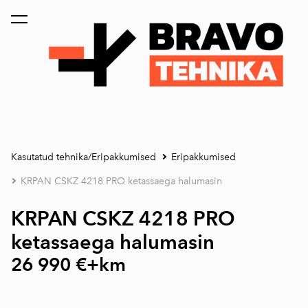
lisati ostukorvi.
Vaata ostukorvi
Kasutatud tehnika/Eripakkumised
Eripakkumised
KRPAN CSKZ 4218 PRO ketassaega halumasin
K
RPAN CSKZ 4218 PRO
ketassaega halumasin
26 990 €+km