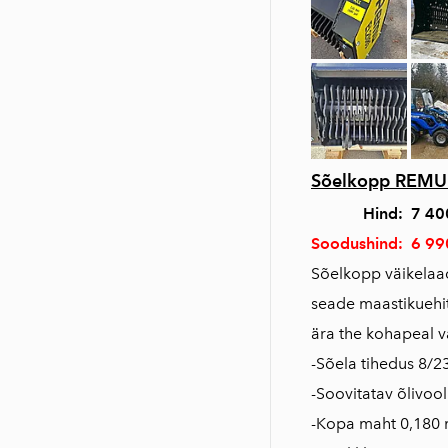
Sõelkopp REMU
Hind: 7 40
Soodushind: 6 99
Sõelkopp väikelaad
seade maastikuehit
ära the kohapeal va
-Sõela tihedus 8/
-Soovitatav õlivool
-Kopa maht 0,180