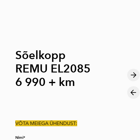
lisati ostukorvi.
Vaata ostukorvi
Sõelkopp
REMU EL2085
6 990 + km
VÕTA MEIEGA ÜHENDUST:
Nimi