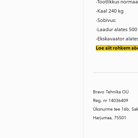
-Tootlikkus normaa
-Kaal 240 kg
-Sobivus:
-Laadur alates 500
-Ekskavaator alates
Loe siit rohkem s
Bravo Tehnika OÜ
Reg. nr 14036409
Üksnurme tee 16b, Sa
Harjumaa, 75501