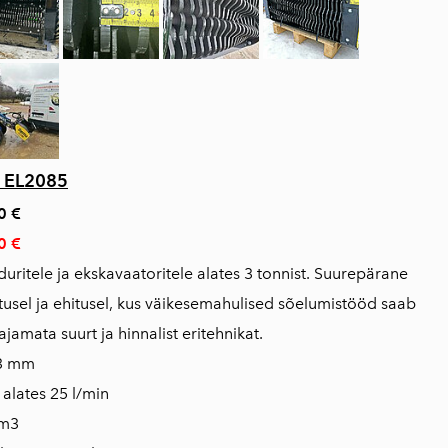
 EL2085
0 €
0 €
uritele ja ekskavaatoritele alates 3 tonnist. Suurepärane
usel ja ehitusel, kus väikesemahulised sõelumistööd saab
jamata suurt ja hinnalist eritehnikat.
23 mm
 alates 25 l/min
 m3