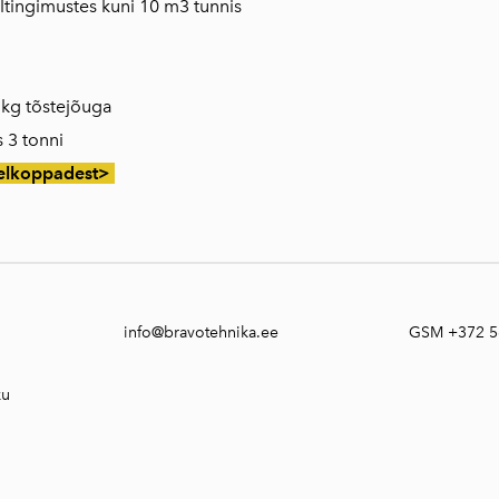
ltingimustes kuni 10 m3 tunnis
 kg tõstejõuga
 3 tonni
õelkoppadest>
info@bravotehnika.ee
GSM +372 5
ku