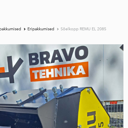
ipakkumised
Eripakkumised
Sõelkopp REMU EL 2085