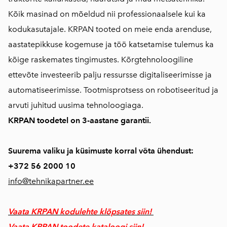
Kõik masinad on mõeldud nii professionaalsele kui ka
kodukasutajale. KRPAN tooted on meie enda arenduse,
aastatepikkuse kogemuse ja töö katsetamise tulemus ka
kõige raskemates tingimustes. Kõrgtehnoloogiline
ettevõte investeerib palju ressursse digitaliseerimisse ja
automatiseerimisse. Tootmisprotsess on robotiseeritud ja
arvuti juhitud uusima tehnoloogiaga.
KRPAN toodetel on 3-aastane garantii.
Suurema valiku ja küsimuste korral võta ühendust:
+372
56 2000 10
info@tehnikapartner.ee
Vaata KRPAN kodulehte klõpsates siin!
Vaata KRPAN toodete kataloogi siin!