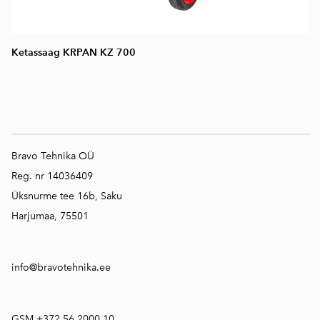
Ketassaag KRPAN KZ 700
Bravo Tehnika OÜ
Reg. nr 14036409
Üksnurme tee 16b, Saku
Harjumaa, 75501
info@bravotehnika.ee
GSM +372 56 2000 10