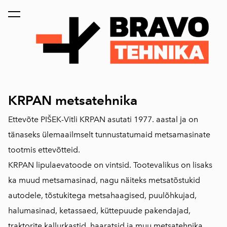
lisati ostukorvi.
Vaata ostukorvi
KRPAN metsatehnika
Ettevõte PIŠEK-Vitli KRPAN asutati 1977. aastal ja on
tänaseks ülemaailmselt tunnustatumaid metsamasinate
tootmis ettevõtteid.
KRPAN lipulaevatoode on vintsid. Tootevalikus on lisaks
ka muud metsamasinad, nagu näiteks metsatõstukid
autodele, tõstukitega metsahaagised, puulõhkujad,
halumasinad, ketassaed, küttepuude pakendajad,
traktorite kallurkastid, haaratsid ja muu metsatehnika.