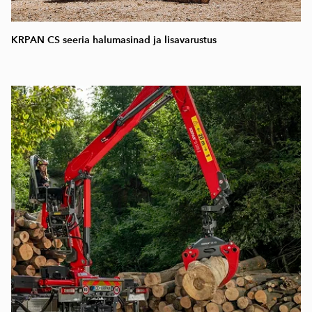
KRPAN CS seeria halumasinad ja lisavarustus