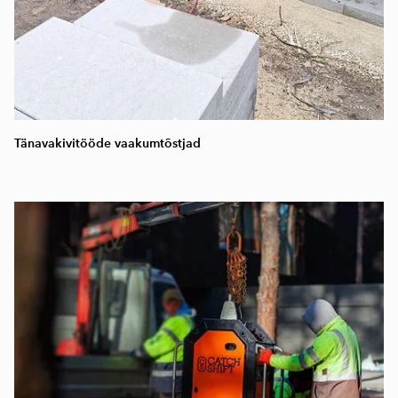
Tänavakivitööde vaakumtõstjad