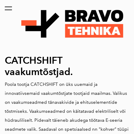
lisati ostukorvi.
Vaata ostukorvi
CATCHSHIFT
vaakumtõstjad.
Poola tootja CATCHSHIFT on üks uuemaid ja
innovatiivsemaid vaakumtõstjate tootjaid maailmas. Valikus
on vaakumseadmed tänavakivide ja ehituselementide
tõstmiseks. Vaakumseadmed on käitatavad elektriliselt või
hüdrauliliselt. Pidevalt täieneb akudega töötava E-seeria
seadmete valik. Saadaval on spetsiaalsed nn "kohver" tüüpi