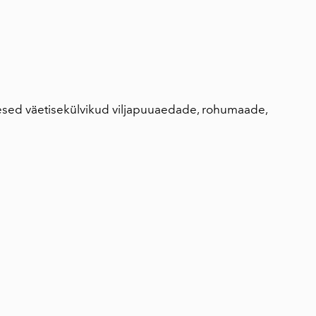
lisati ostukorvi.
Vaata ostukorvi
esed väetisekülvikud viljapuuaedade, rohumaade,