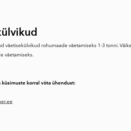
külvikud
ud väetisekülvikud rohumaade väetamiseks 1-3 tonni. Väik
de väetamiseks.
a küsimuste korral võta ühendust:
ner.ee