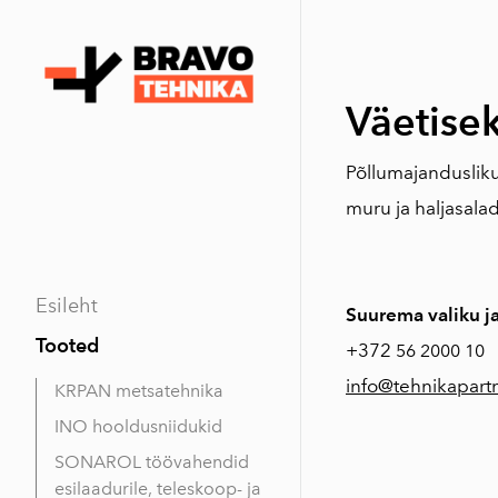
Väetise
Põllumajanduslik
muru ja haljasala
Esileht
Suurema valiku j
Tooted
+372
56 2000 10
info@tehnikapart
KRPAN metsatehnika
INO hooldusniidukid
SONAROL töövahendid
esilaadurile, teleskoop- ja