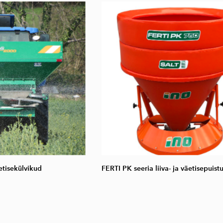
etisekülvikud
FERTI PK seeria liiva- ja väetisepuist