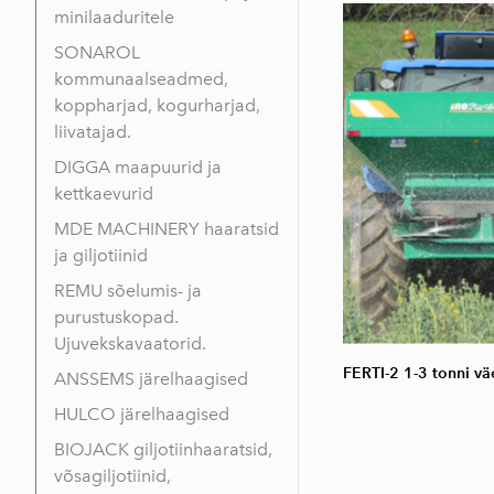
minilaaduritele
SONAROL
kommunaalseadmed,
koppharjad, kogurharjad,
liivatajad.
DIGGA maapuurid ja
kettkaevurid
MDE MACHINERY haaratsid
ja giljotiinid
REMU sõelumis- ja
purustuskopad.
Ujuvekskavaatorid.
FERTI-2 1-3 tonni vä
ANSSEMS järelhaagised
HULCO järelhaagised
BIOJACK giljotiinhaaratsid,
võsagiljotiinid,