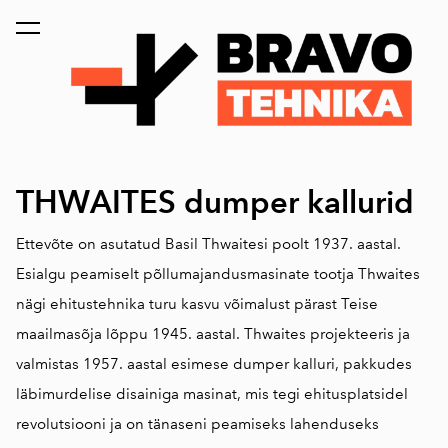
lisati ostukorvi.
Vaata ostukorvi
THW
AITES dumper kallurid
Ettevõte on asutatud Basil Thwaitesi poolt 1937. aastal.
Esialgu peamiselt põllumajandusmasinate tootja Thwaites
nägi ehitustehnika turu kasvu võimalust pärast Teise
maailmasõja lõppu 1945. aastal.
Thwaites projekteeris ja
valmistas 1957. aastal esimese dumper kalluri, pakkudes
läbimurdelise disainiga masinat, mis tegi ehitusplatsidel
revolutsiooni ja on tänaseni peamiseks lahenduseks