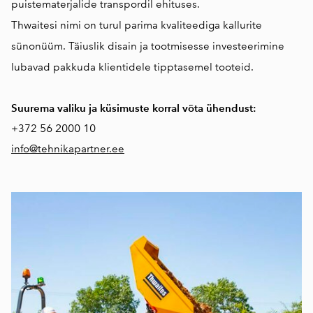
puistematerjalide transpordil ehituses.
Thwaitesi nimi on turul parima kvaliteediga kallurite
sünonüüm. Täiuslik disain ja tootmisesse investeerimine
lubavad pakkuda klientidele tipptasemel tooteid.
Suurema valiku ja küsimuste korral võta ühendust:
56 2000 10
+372
info@tehnikapartner.ee