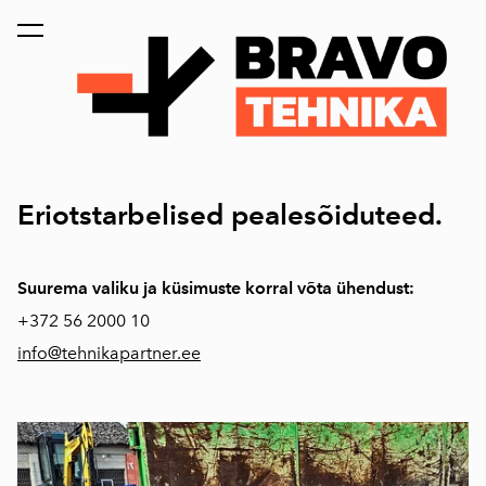
lisati ostukorvi.
Vaata ostukorvi
Eriotstarbelised pealesõiduteed.
Suurema valiku ja küsimuste korral võta ühendust:
+372
56 2000 10
info@tehnikapartner.ee