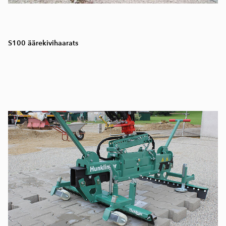
S100 äärekivihaarats