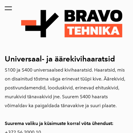
lisati ostukorvi.
Vaata ostukorvi
Universaal- ja äärekivihaaratsid
S100 ja S400 universaalsed kivihaaratsid. Haaratsid, mis
on disainitud tõstma väga erinevat tüüpi kive. Äärekivid,
postivundamendid, looduskivid, erinevad ehituskivid,
murukivid tänavakivid jne. Suurem S400 haarats
võimaldav ka paigaldada tänavakive ja suuri plaate.
Suurema valiku ja küsimuste korral võta ühendust:
+372
56 2000 10