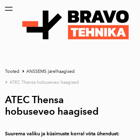
lisati ostukorvi.
Vaata ostukorvi
Tooted
ANSSEMS järelhaagised
ATEC Thensa hobuseveo haagised
ATEC Thensa
hobuseveo
haagised
Suurema valiku ja küsimuste korral võta ühendust: