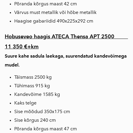
Põranda kõrgus maast 42 cm
Värvus must metallik või hõbe metallik
Haagise gabariidid 490x225x292 cm
Hobuseveo haagis ATECA Thensa APT 2500
11 350 €+km
Suure kahe sadula laekaga, suurendatud kandevõimega
mudel.
Täismass 2500 kg
Tühimass 915 kg
Kandevõime 1585 kg
Kaks telge
Sise mõõdud 350x175 cm
Sise kõrgus 240 cm
Põranda kõrgus maast 47 cm