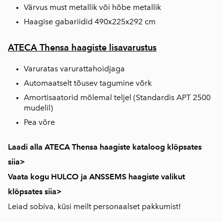
Värvus must metallik või hõbe metallik
Haagise gabariidid 490x225x292 cm
ATECA Thensa haagiste lisavarustus
Varuratas varurattahoidjaga
Automaatselt tõusev tagumine võrk
Amortisaatorid mõlemal teljel (Standardis APT 2500
mudelil)
Pea võre
Laadi alla ATECA Thensa haagiste kataloog klõpsates
siia>
Vaata kogu HULCO ja ANSSEMS haagiste valikut
klõpsates siia>
Leiad sobiva, küsi meilt personaalset pakkumist!