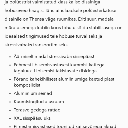
ja polüestrist valmistatud klassikalise disainiga
hobuseveo haagis. Tänu ainulaadsele polüesterkatuse
disainile on Thensa väga ruumikas. Eriti suur, madala
müratasemega kabiin koos tohutu sõidu stabiilsusega on
ideaalsed tingimused teie hobuse turvaliseks ja
stressivabaks transportimiseks.
Äärmiselt madal stressivaba sissepääs!
Pehmest libisemisvastasest kummist kattega
tagaluuk. Libisemist takistavate ribidega.
Põrand kahekihilisest alumiiniumiga kaetud plast
komposiidist
Alumiinium seinad
Kuumtsingitud alusraam
Terasvelgedega rattad
XXL sisspääsu uks
Pimestamisvastased toonitud kaitsevõrega aknad