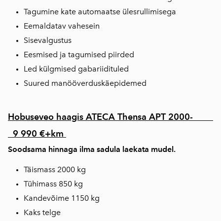
Tagumine kate automaatse ülesrullimisega
Eemaldatav vahesein
Sisevalgustus
Eesmised ja tagumised piirded
Led külgmised gabariidituled
Suured manööverduskäepidemed
Hobuseveo haagis ATECA Thensa APT 2000-
9 990 €+km
Soodsama hinnaga ilma sadula laekata mudel.
Täismass 2000 kg
Tühimass 850 kg
Kandevõime 1150 kg
Kaks telge