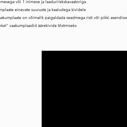
imesega või 1 inimese ja laaduri/ekskavaatoriga
mplaate einevate suuruste ja kaaludega kividele
aakumplaate on võimalik paigaldada seadmega risti või pikki asendiss
inkel" vaakumplaadid äärekivide tõstmiseks