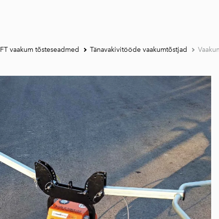
FT vaakum tõsteseadmed
Tänavakivitööde vaakumtõstjad
Vaaku