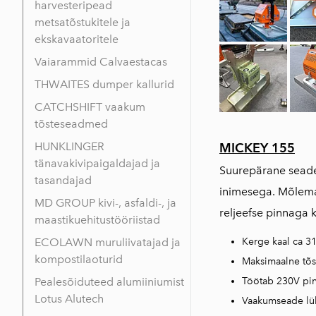
harvesteripead
metsatõstukitele ja
ekskavaatoritele
Vaiarammid Calvaestacas
THWAITES dumper kallurid
CATCHSHIFT vaakum
tõsteseadmed
HUNKLINGER
MICKEY 155
tänavakivipaigaldajad ja
Suurepärane seade 
tasandajad
inimesega. Mõlemad
MD GROUP kivi-, asfaldi-, ja
reljeefse pinnaga 
maastikuehitustööriistad
ECOLAWN muruliivatajad ja
Kerge kaal ca 3
kompostilaoturid
Maksimaalne tõ
Pealesõiduteed alumiiniumist
Töötab 230V pi
Lotus Alutech
Vaakumseade lüli