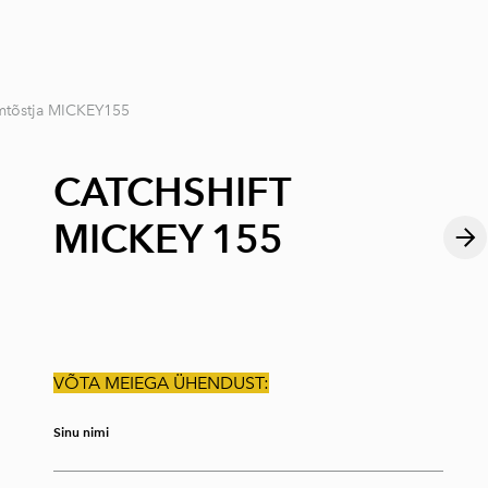
lisati ostukorvi.
Vaata ostukorvi
mtõstja MICKEY155
CATCHSHIFT
MICKEY 155
VÕTA MEIEGA ÜHENDUST:
Sinu nimi