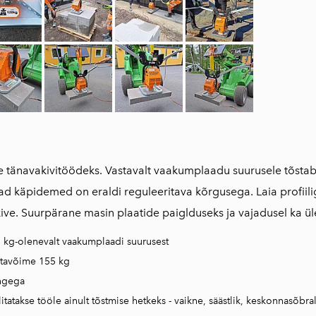
tänavakivitöödeks. Vastavalt vaakumplaadu suurusele tõstab k
 käpidemed on eraldi reguleeritava kõrgusega. Laia profiiliga
kive. Suurpärane masin plaatide paiglduseks ja vajadusel ka 
1 kg-olenevalt vaakumplaadi suurusest
stavõime 155 kg
ngega
tatakse tööle ainult tõstmise hetkeks - vaikne, säästlik, keskonnasõbral