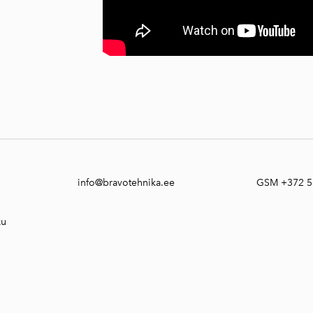
info@bravotehnika.ee
GSM +372 5
ku