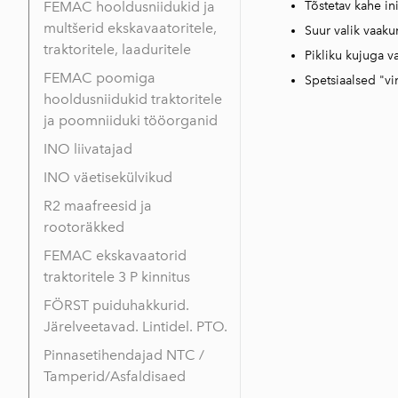
FEMAC hooldusniidukid ja
Tõstetav kahe in
multšerid ekskavaatoritele,
Suur valik vaaku
traktoritele, laaduritele
Pikliku kujuga v
FEMAC poomiga
Spetsiaalsed "v
hooldusniidukid traktoritele
ja poomniiduki tööorganid
INO liivatajad
INO väetisekülvikud
R2 maafreesid ja
rootoräkked
FEMAC ekskavaatorid
traktoritele 3 P kinnitus
FÖRST puiduhakkurid.
Järelveetavad. Lintidel. PTO.
Pinnasetihendajad NTC /
Tamperid/Asfaldisaed