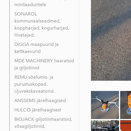
minilaaduritele
SONAROL
kommunaalseadmed,
koppharjad, kogurharjad,
liivatajad.
DIGGA maapuurid ja
kettkaevurid
MDE MACHINERY haaratsid
ja giljotiinid
REMU sõelumis- ja
purustuskopad.
Ujuvekskavaatorid.
ANSSEMS järelhaagised
HULCO järelhaagised
BIOJACK giljotiinhaaratsid,
võsagiljotiinid,