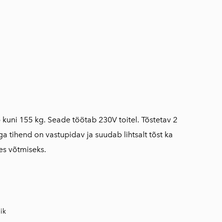
uni 155 kg. Seade töötab 230V toitel. Tõstetav 2
 tihend on vastupidav ja suudab lihtsalt tõst ka
üles võtmiseks.
ik