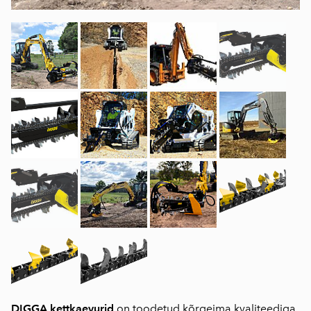
DIGGA kettkaevurid
on toodetud kõrgeima kvaliteediga.