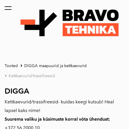
lisati ostukorvi.
Vaata ostukorvi
Tooted
DIGGA maapuurid ja kettkaevurid
Kettkaevurid/trassifreesid
DIGGA
Kettkaevurid/trassifreesid- kuidas keegi kutsub! Heal
lapsel kaks nime!
Suurema valiku ja küsimuste korral võta ühendust:
+372
56 2000 10