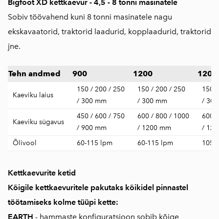
Bigfoot XD kettkaevur - 4,5 - 8 tonni masinatele
Sobiv töövahend kuni 8 tonni masinatele nagu
ekskavaatorid, traktorid laadurid, kopplaadurid, traktorid
jne.
Tehn andmed
900
1200
1200
150 / 200 / 250
150 / 200 / 250
150 /
Kaeviku laius
/ 300 mm
/ 300 mm
/ 30
450 / 600 / 750
600 / 800 / 1000
600 /
Kaeviku sügavus
/ 900 mm
/ 1200 mm
/ 12
Õlivool
60-115 lpm
60-115 lpm
105 
Kettkaevurite ketid
Kõigile kettkaevuritele pakutaks kõikidel pinnastel
töötamiseks kolme tüüpi kette:
EARTH
- hammaste konfiguratsioon sobib kõige