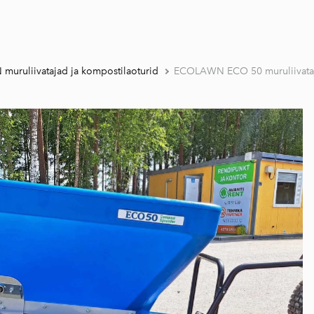
uruliivatajad ja kompostilaoturid
ECOLAWN ECO 50 muruliivata