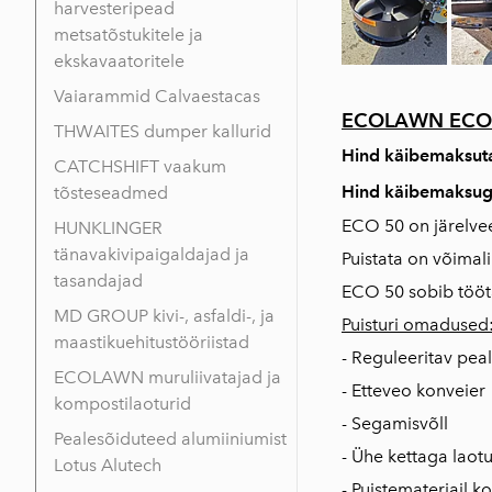
harvesteripead
metsatõstukitele ja
ekskavaatoritele
Vaiarammid Calvaestacas
ECOLAWN ECO 50
THWAITES dumper kallurid
Hind käibemaksu
CATCHSHIFT vaakum
Hind käibemaksug
tõsteseadmed
ECO 50 on järelvee
HUNKLINGER
tänavakivipaigaldajad ja
Puistata on võimali
tasandajad
ECO 50 sobib tööta
MD GROUP kivi-, asfaldi-, ja
Puisturi omadused
maastikuehitustööriistad
- Reguleeritav pea
ECOLAWN muruliivatajad ja
- Etteveo konveier
kompostilaoturid
- Segamisvõll
Pealesõiduteed alumiiniumist
- Ühe kettaga laotu
Lotus Alutech
- Puistematerjail k