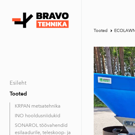
Tooted
ECOLAWN m
Esileht
Tooted
KRPAN metsatehnika
INO hooldusniidukid
SONAROL töövahendid
esilaadurile, teleskoop- ja