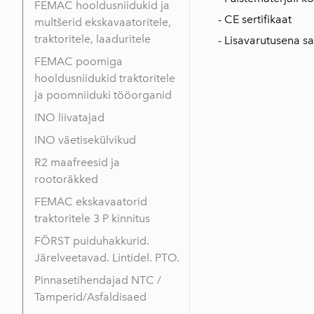
FEMAC hooldusniidukid ja
- CE sertifikaat
multšerid ekskavaatoritele,
traktoritele, laaduritele
- Lisavarutusena 
FEMAC poomiga
hooldusniidukid traktoritele
ja poomniiduki tööorganid
INO liivatajad
INO väetisekülvikud
R2 maafreesid ja
rootoräkked
FEMAC ekskavaatorid
traktoritele 3 P kinnitus
FÖRST puiduhakkurid.
Järelveetavad. Lintidel. PTO.
Pinnasetihendajad NTC /
Tamperid/Asfaldisaed