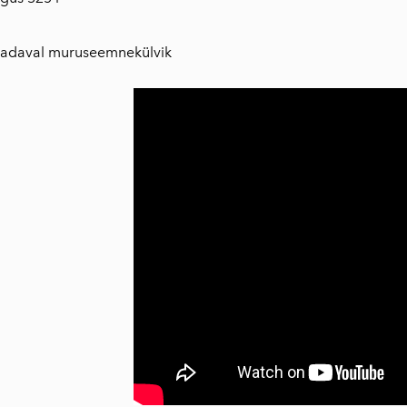
saadaval muruseemnekülvik