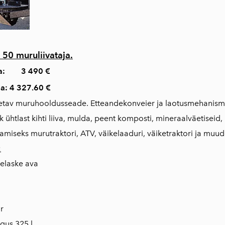
 muruliivataja.
ta: 3 490 €
a: 4 327.60 €
tav muruhooldusseade. Etteandekonveier ja laotusmehanism sa
k ühtlast kihti liiva, mulda, peent komposti, mineraalväetiseid
miseks murutraktori, ATV, väikelaaduri, väiketraktori ja muud
:
lelaske ava
r
ogus 325 l