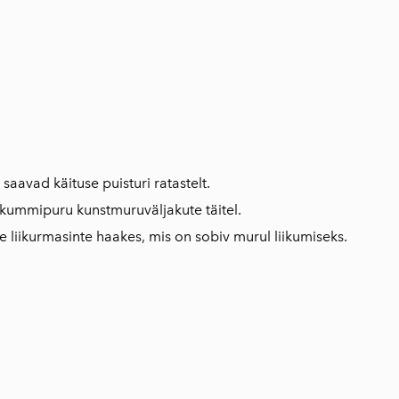
avad käituse puisturi ratastelt.
, kummipuru kunstmuruväljakute täitel.
e liikurmasinte haakes, mis on sobiv murul liikumiseks.