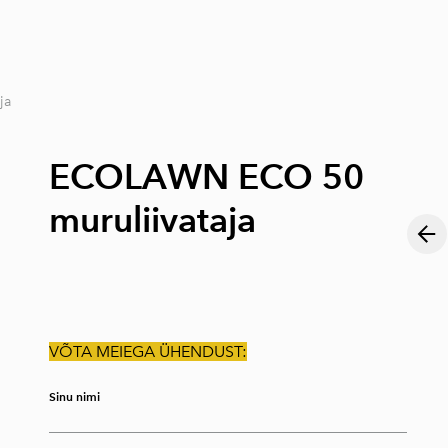
lisati ostukorvi.
Vaata ostukorvi
ja
ECOLAWN ECO 50
muruliivataja
VÕTA MEIEGA ÜHENDUST:
Sinu nimi