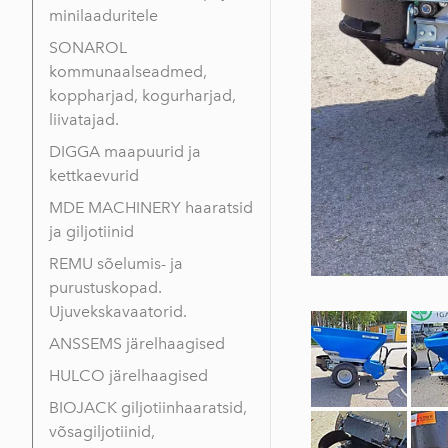
minilaaduritele
SONAROL
kommunaalseadmed,
koppharjad, kogurharjad,
liivatajad.
DIGGA maapuurid ja
kettkaevurid
MDE MACHINERY haaratsid
ja giljotiinid
REMU sõelumis- ja
purustuskopad.
Ujuvekskavaatorid.
ANSSEMS järelhaagised
HULCO järelhaagised
BIOJACK giljotiinhaaratsid,
võsagiljotiinid,