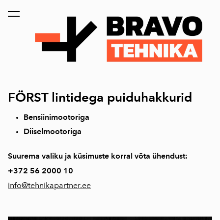
lisati ostukorvi.
Vaata ostukorvi
FÖRST lintidega puiduhakkurid
Bensiinimootoriga
Diiselmootoriga
Suurema valiku ja küsimuste korral võta ühendust:
+372
56 2000 10
info@tehnikapartner.ee