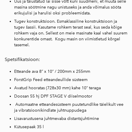
Uus ja täiustatud lai sisse võtt kuni suudmeni, et muuta selle
masina söötmine nagu unistuseks ja anda võimalus sööta
erikujulisi ja harulisi oksi probleemidata.
Tugev konstruktsioon. Esmaklassiline konstruktsioon ja
tugev šassii. Kasutame rohkem terast seal, kus seda kõige
rohkem vaja on. Sellest on meie masinate kaal vahel suurem
konkurentide omast. Kogu masin on viimistletud kõrgel
tasemel.
Spetsifikatsioon:
Etteande ava 8” x 10” / 200mm x 255mm
ForstGrip Feed etteandeullide süsteem
Avatud hooratas (728x30 mm) kahe 10” teraga
Doosan 55 hj DPF STAGE V diiselmootor
Automaatne etteandesüsteem puutetundlike täielikult vee
ja vibratsioonikindlate juhtnuppudega
Lisavarustusena juhtmevaba distantsjuhtimine
Kütusepaak 35 l