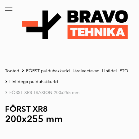
lisati ostukorvi.
Vaata ostukorvi
Tooted
FÖRST puiduhakkurid. Järelveetavad. Lintidel. PTO.
Lintidega puiduhakkurid
FÖRST XR8 TRAXION 200x255 mm
FÖRST XR8
200x255 mm