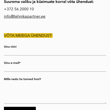
Suurema valiku ja küsimuste korral võta ühendust:
+372
56 2000 10
info@tehnikapartner.ee
VÕTA MEIEGA ÜHENDUST:
Sinu nimi
Sinu e-mail
Mille vastu Sa tunned huvi?