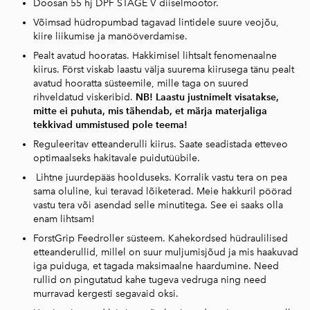
Doosan 55 hj DPF STAGE V diiselmootor.
Võimsad hüdropumbad tagavad lintidele suure veojõu,
kiire liikumise ja manööverdamise.
Pealt avatud hooratas. Hakkimisel lihtsalt fenomenaalne
kiirus. Först viskab laastu välja suurema kiirusega tänu pealt
avatud hooratta süsteemile, mille taga on suured
rihveldatud viskeribid.
NB! Laastu justnimelt visatakse,
mitte ei puhuta, mis tähendab, et märja materjaliga
tekkivad ummistused pole teema!
Reguleeritav etteanderulli kiirus. Saate seadistada etteveo
optimaalseks hakitavale puidutüübile.
Lihtne juurdepääs hoolduseks. Korralik vastu tera on pea
sama oluline, kui teravad lõiketerad. Meie hakkuril pöörad
vastu tera või asendad selle minutitega. See ei saaks olla
enam lihtsam!
ForstGrip Feedroller süsteem. Kahekordsed hüdraulilised
etteanderullid, millel on suur muljumisjõud ja mis haakuvad
iga puiduga, et tagada maksimaalne haardumine. Need
rullid on pingutatud kahe tugeva vedruga ning need
murravad kergesti segavaid oksi.