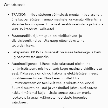
Omadused:
TRAXION lintide süsteem võimaldab muuta lintide asendit
ühe kaupa. Süsteem annab masinale uskumatu kliirentsi ja
stabiilse laia rööpme. Linte saab eraldi seadistada ja liikuda
kuni 35 kraadistel kallakutel.
Puutetundlikud juhtnupud on täielikult vee- ja
vibratsioonikindlad. Üks nupp etteandeks teine
tagurdamiseks.
Läbipaistev 30/35 l kütusepaak on suure täiteavaga ja hästi
ligipääsetav tankimiseks.
AutoIntelligence - Lihtne, kuid täiustatud elektriline
juhtimissüsteem, mis hoolitseb kogu masina elektrilise osa
eest. Pikka aega on olnud hakkurite elektrisüsteemi eest
hoolitsemine tülikas. Nüüd enam mitte! Uus
juhtimissüsteem on täielikult vee ja vibratsioonikindel.
Suured puutetundlikud ja veekindlad juhtnupud asuvad
hakkuri mõlemal küljel. Lisaks annab süsteem märku
jooksvate ja graafikujärgsete hoolduste tegemise
vajadusest. .