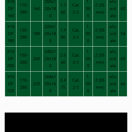
X10
200x1
1.
elic
110-
1.7
Cat.
2 (55
DF
160
20x18
00
oid
42
280
60
2-3
mm)
160
0
0
ale
X10
220x1
1.
elic
130-
1.9
Cat.
2 (55
DF
180
20x18
00
oid
54
280
80
2-3
mm)
180
0
0
ale
X10
240x1
1.
elic
150-
2.0
Cat.
2 (55
DF
200
20x18
00
oid
60
280
60
2-3
mm)
200
0
0
ale
X10
268x1
1.
elic
170-
2.4
Cat.
2 (55
DF
225
20x16
00
oid
66
280
75
2-3
mm)
225
0
0
ale