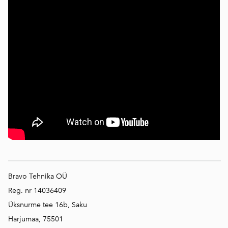
Bravo Tehnika OÜ
Reg. nr 14036409
Üksnurme tee 16b, Saku
Harjumaa, 75501