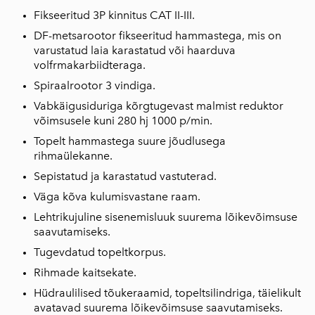
Fikseeritud 3P kinnitus CAT II-III.
DF-metsarootor fikseeritud hammastega, mis on
varustatud laia karastatud või haarduva
volfrmakarbiidteraga.
Spiraalrootor 3 vindiga.
Vabkäigusiduriga kõrgtugevast malmist reduktor
võimsusele kuni 280 hj 1000 p/min.
Topelt hammastega suure jõudlusega
rihmaülekanne.
Sepistatud ja karastatud vastuterad.
Väga kõva kulumisvastane raam.
Lehtrikujuline sisenemisluuk suurema lõikevõimsuse
saavutamiseks.
Tugevdatud topeltkorpus.
Rihmade kaitsekate.
Hüdraulilised tõukeraamid, topeltsilindriga, täielikult
avatavad suurema lõikevõimsuse saavutamiseks.