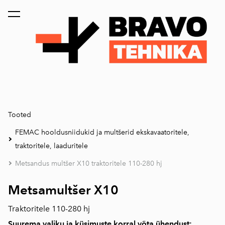
lisati ostukorvi.
Vaata ostukorvi
Tooted
FEMAC hooldusniidukid ja multšerid ekskavaatoritele,
traktoritele, laaduritele
Metsandus multšer X10 traktoritele 110-280 hj
Metsamultšer X10
Traktoritele 110-280 hj
Suurema valiku ja küsimuste korral võta ühendust: