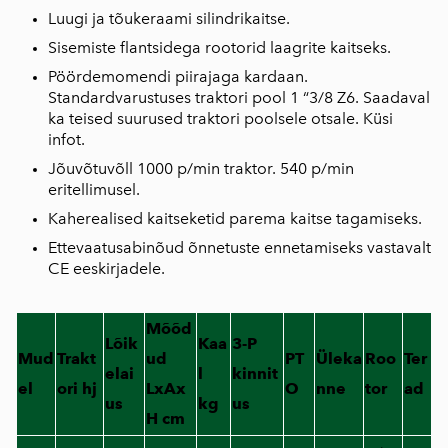
Luugi ja tõukeraami silindrikaitse.
Sisemiste flantsidega rootorid laagrite kaitseks.
Pöördemomendi piirajaga kardaan.
Standardvarustuses traktori pool 1 “3/8 Z6. Saadaval
ka teised suurused traktori poolsele otsale. Küsi
infot.
Jõuvõtuvõll 1000 p/min traktor. 540 p/min
eritellimusel.
Kaherealised kaitseketid parema kaitse tagamiseks.
Ettevaatusabinõud õnnetuste ennetamiseks vastavalt
CE eeskirjadele.
Mõõd
Lõik
Kaa
3-P
Mud
Trakt
ud
PT
Üleka
Roo
Ter
elai
l
kinnit
el
ori hj
LxAx
O
nne
tor
ad
us
kg
us
H cm