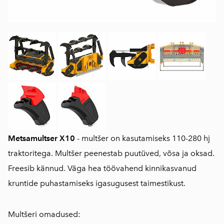
Metsamultser X10
- multšer on kasutamiseks 110-280 hj
traktoritega. Multšer peenestab puutüved, võsa ja oksad.
Freesib kännud. Väga hea töövahend kinnikasvanud
kruntide puhastamiseks igasugusest taimestikust.
Multšeri
omadused: