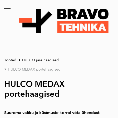
lisati ostukorvi.
Vaata ostukorvi
Tooted
HULCO järelhaagised
HULCO MEDAX portehaagised
HULCO MEDAX
portehaagised
Suurema valiku ja küsimuste korral võta ühendust: