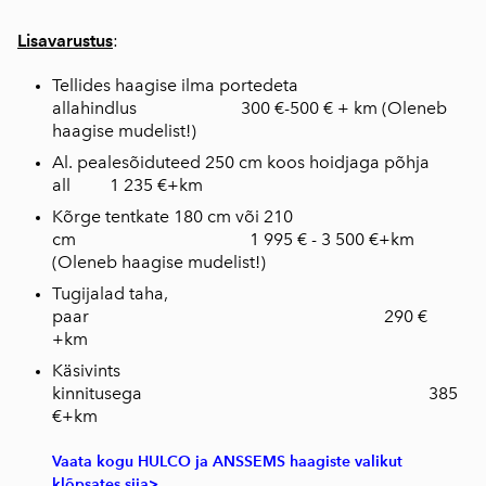
Lisavarustus
:
Tellides haagise ilma portedeta
allahindlus 300 €-500 € + km (Oleneb
haagise mudelist!)
Al. pealesõiduteed 250 cm koos hoidjaga põhja
all 1 235 €+km
Kõrge tentkate 180 cm või 210
cm 1 995 € - 3 500 €+km
(Oleneb haagise mudelist!)
Tugijalad taha,
paar 290 €
+km
Käsivints
kinnitusega 385
€+km
Vaata kogu HULCO ja ANSSEMS haagiste valikut
klõpsates siia>