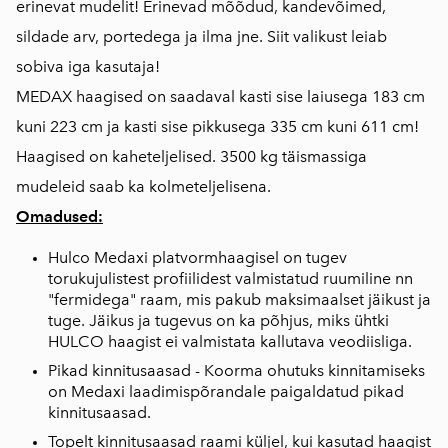
erinevat mudelit! Erinevad mõõdud, kandevõimed,
sildade arv, portedega ja ilma jne. Siit valikust leiab
sobiva iga kasutaja!
MEDAX haagised on saadaval kasti sise laiusega 183 cm
kuni 223 cm ja kasti sise pikkusega 335 cm kuni 611 cm!
Haagised on kaheteljelised. 3500 kg täismassiga
mudeleid saab ka kolmeteljelisena.
Omadused:
Hulco Medaxi platvormhaagisel on tugev
torukujulistest profiilidest valmistatud ruumiline nn
"fermidega" raam, mis pakub maksimaalset jäikust ja
tuge. Jäikus ja tugevus on ka põhjus, miks ühtki
HULCO haagist ei valmistata kallutava veodiisliga.
Pikad kinnitusaasad - Koorma ohutuks kinnitamiseks
on Medaxi laadimispõrandale paigaldatud pikad
kinnitusaasad.
Topelt kinnitusaasad raami küljel, kui kasutad haagist