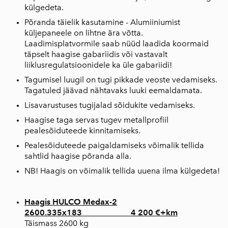
külgedeta.
Põranda täielik kasutamine - Alumiiniumist
küljepaneele on lihtne ära võtta.
Laadimisplatvormile saab nüüd laadida koormaid
täpselt haagise gabariidis või vastavalt
liiklusregulatsioonidele ka üle gabariidi!
Tagumisel luugil on tugi pikkade veoste vedamiseks.
Tagatuled jäävad nähtavaks luuki eemaldamata.
Lisavarustuses tugijalad sõidukite vedamiseks.
Haagise taga servas tugev metallprofiil
pealesõiduteede kinnitamiseks.
Pealesõiduteede paigaldamiseks võimalik tellida
sahtlid haagise põranda alla.
NB! Haagis on võimalik tellida uuena ilma külgedeta!
Haagis HULCO Medax-2
2600.335x183 4 200 €+km
Täismass 2600 kg