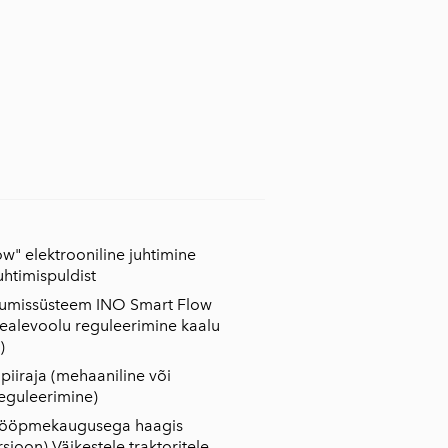
w" elektrooniline juhtimine
uhtimispuldist
lumissüsteem INO Smart Flow
pealevoolu reguleerimine kaalu
)
piiraja (mehaaniline või
reguleerimine)
 rööpmekaugusega haagis
sioon) Väikestele traktoritele