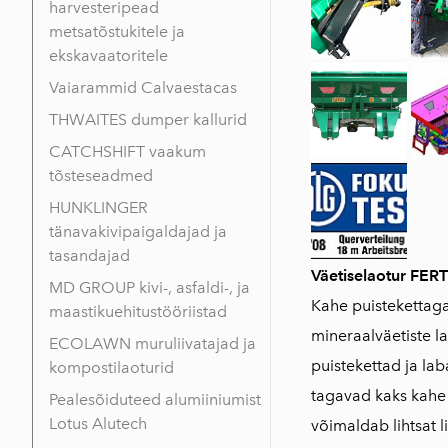
harvesteripead
metsatõstukitele ja
ekskavaatoritele
Vaiarammid Calvaestacas
THWAITES dumper kallurid
CATCHSHIFT vaakum
tõsteseadmed
HUNKLINGER
tänavakivipaigaldajad ja
tasandajad
Väetiselaotur FERT
MD GROUP kivi-, asfaldi-, ja
Kahe puistekettaga
maastikuehitustööriistad
mineraalväetiste l
ECOLAWN muruliivatajad ja
puistekettad ja lab
kompostilaoturid
tagavad kaks kahe 
Pealesõiduteed alumiiniumist
Lotus Alutech
võimaldab lihtsat l