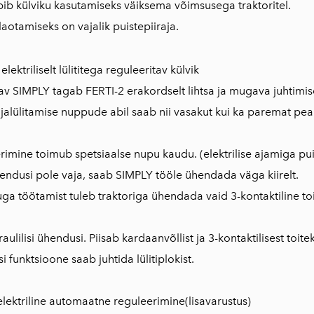
bib külviku kasutamiseks väiksema võimsusega traktoritel.
laotamiseks on vajalik puistepiiraja.
t elektriliselt lülititega reguleeritav külvik
tatav SIMPLY tagab FERTI-2 erakordselt lihtsa ja mugava juhtimis
ljalülitamise nuppude abil saab nii vasakut kui ka paremat pea
erimine toimub spetsiaalse nupu kaudu. (elektrilise ajamiga pui
ndusi pole vaja, saab SIMPLY tööle ühendada väga kiirelt.
kuga töötamist tuleb traktoriga ühendada vaid 3-kontaktiline to
raulilisi ühendusi. Piisab kardaanvõllist ja 3-kontaktilisest toite
si funktsioone saab juhtida lülitiplokist.
lektriline automaatne reguleerimine(lisavarustus)