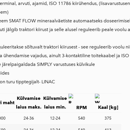
terminal, arvuti, ajamid, ISO 11786 kiirühendus, (lisavarustus
eem)
teem SMAT FLOW mineraalväetiste automaatseks doseerimiseks 
uti jälgib traktori kiirust ja selle alusel reguleerib peale vool
uleeritakse sõltuvalt traktori kiirusest - see reguleerib voolu n
a ühendamise vajadus, ainult 3-kontaktiline toitekaabel ja ISO
ne järelpaigaldada SIMPLY varustuses külvikule
iides
on turu tipptegijalt- LINAC
Külvamise
Külvamise
i maht
laius maks.
laius min.
Kaal [kg]
RPM
000
24-36
12-24
540
375