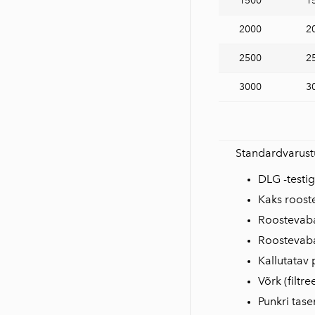
1500
1
2000
2
2500
2
3000
3
Standardvarust
DLG -testi
Kaks roost
Roostevab
Roostevaba
Kallutatav
Võrk (filtre
Punkri tas