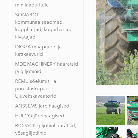
minilaaduritele
SONAROL
kommunaalseadmed,
koppharjad, kogurharjad,
liivatajad.
DIGGA maapuurid ja
kettkaevurid
MDE MACHINERY haaratsid
ja giljotiinid
REMU sõelumis- ja
purustuskopad.
Ujuvekskavaatorid.
ANSSEMS järelhaagised
HULCO järelhaagised
BIOJACK giljotiinhaaratsid,
võsagiljotiinid,