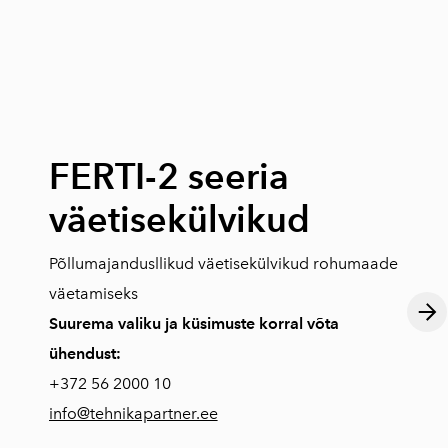
lisati ostukorvi.
Vaata ostukorvi
FERTI-2 seeria
väetisekülvikud
Põllumajandusllikud väetisekülvikud rohumaade
väetamiseks
Suurema valiku ja küsimuste korral võta
ühendust:
+372
56 2000 10
info@tehnikapartner.ee