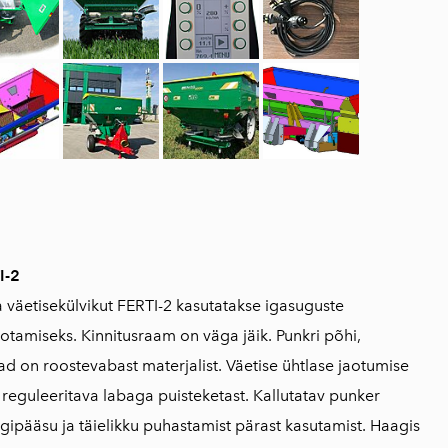
I-2
 väetisekülvikut FERTI-2 kasutatakse igasuguste
aotamiseks. Kinnitusraam on väga jäik. Punkri põhi,
ad on roostevabast materjalist. Väetise ühtlase jaotumise
reguleeritava labaga puisteketast. Kallutatav punker
igipääsu ja täielikku puhastamist pärast kasutamist. Haagis