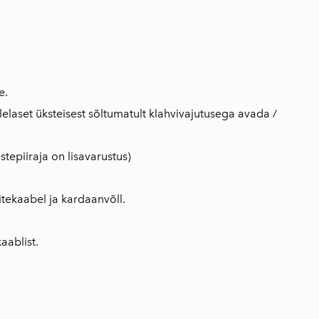
e.
lelaset üksteisest sõltumatult klahvivajutusega avada /
stepiiraja on lisavarustus)
itekaabel ja kardaanvõll.
kaablist.