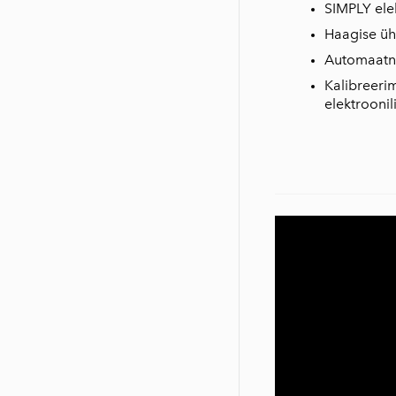
SIMPLY ele
Haagise ü
Automaatne
Kalibreeri
elektroonil