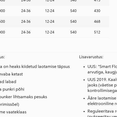
500
24-36
12-24
540
413
000
24-36
12-24
540
430
500
24-36
12-24
540
468
000
24-36
12-24
540
512
us:
Lisavarustus:
ga on heaks kiidetud laotamise täpsus
UUS: "Smart Flo
arvutiga, kaugj
evaba ketast
UUS 2019. Kaa
ad labad
jaoks (väetise 
 punkri põhi
kontrollimisega
 punker lihtsamaks pesuks
Ääre laotamise 
elektrooniline 
erimissõel)
Reguleeritava
eme vaateklaas
(pukseeritav ver