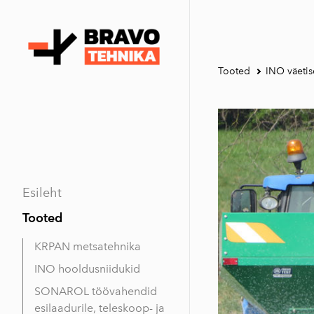
Tooted
INO väetis
Esileht
Tooted
KRPAN metsatehnika
INO hooldusniidukid
SONAROL töövahendid
esilaadurile, teleskoop- ja