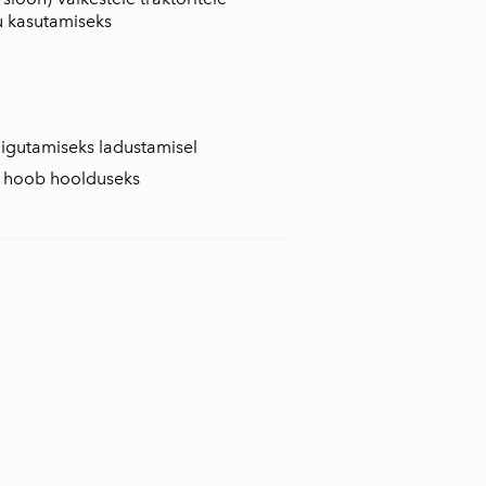
u kasutamiseks
liigutamiseks ladustamisel
se hoob hoolduseks