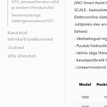
NTC pinnasetihendus rullid
(INO Smart Assist 
ja tandem tihendusrullid
SCALE - kaalusüst
Bensiimootoriga
Elektrooniline süs
elektrigeneraatorid NTC
Juhtplokis olev arv
Eelised:
Kasutatud
- Väetisekogust reg
tehnika/Eripakkumised
- Puudub hüdraulik
Uudised
- Valmis väga liht
Võta ühendust
- kasutajasõbralik l
- Lineaarmootorid 
Mudel
Punkr
1000
1