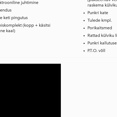
ktrooniline juhtimine
raskema külvik
hendus
Punkri kate
 keti pingutus
Tulede kmpl.
miskomplekt (kopp + käsitsi
Porikaitsmed
ine kaal)
Rattad külviku 
Punkri kallutu
P.T.O. võll