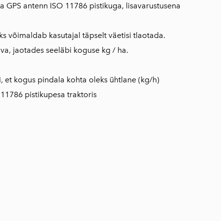
ena GPS antenn ISO 11786 pistikuga, lisavarustusena
võimaldab kasutajal täpselt väetisi tlaotada.
u ava, jaotades seeläbi koguse kg / ha.
ii, et kogus pindala kohta oleks ühtlane (kg/h)
 11786 pistikupesa traktoris