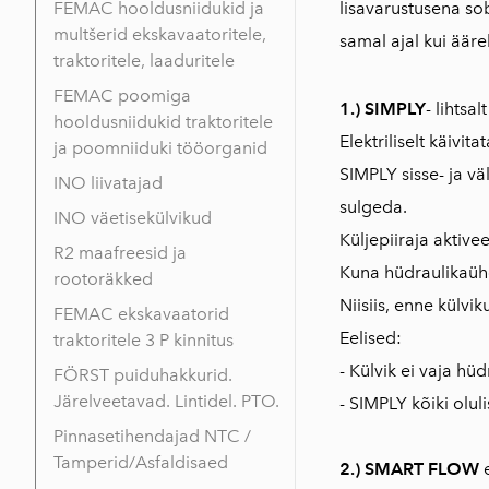
FEMAC hooldusniidukid ja
lisavarustusena so
multšerid ekskavaatoritele,
samal ajal kui ääre
traktoritele, laaduritele
FEMAC poomiga
1.) SIMPLY
- lihtsal
hooldusniidukid traktoritele
Elektriliselt käivi
ja poomniiduki tööorganid
SIMPLY sisse- ja vä
INO liivatajad
sulgeda.
INO väetisekülvikud
Küljepiiraja aktive
R2 maafreesid ja
Kuna hüdraulikaühe
rootoräkked
Niisiis, enne külvi
FEMAC ekskavaatorid
Eelised:
traktoritele 3 P kinnitus
- Külvik ei vaja hüd
FÖRST puiduhakkurid.
Järelveetavad. Lintidel. PTO.
- SIMPLY kõiki oluli
Pinnasetihendajad NTC /
Tamperid/Asfaldisaed
2.) SMART FLOW
e