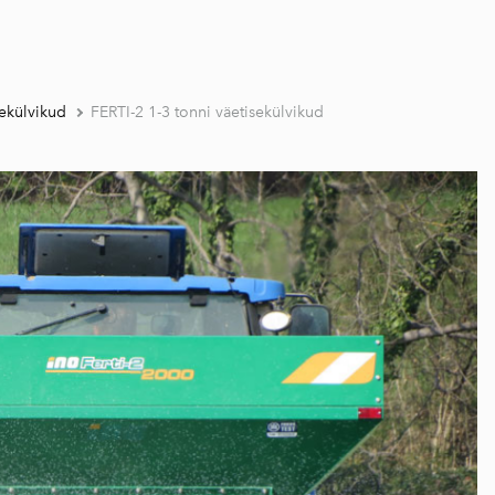
ekülvikud
FERTI-2 1-3 tonni väetisekülvikud