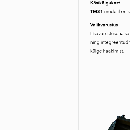
Käsikäigukast
TM31
mudelil on sa
Valikvarustus
Lisavarustusena sa
ning integreeritud 
külge haakimist.