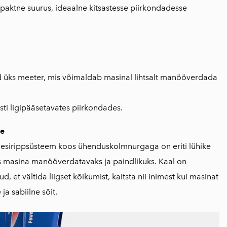
paktne suurus, ideaalne kitsastesse piirkondadesse
d
üks meeter
, mis võimaldab masinal
lihtsalt manööverdada
sti ligipääsetavates piirkondades.
de
 esirippsüsteem koos ühenduskolmnurgaga on eriti lühike
es masina manööverdatavaks ja paindlikuks. Kaal on
d, et vältida liigset kõikumist, kaitsta nii inimest kui masinat
ja sabiilne sõit.