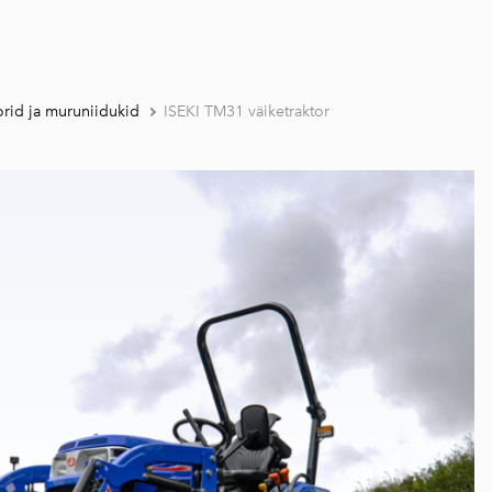
torid ja muruniidukid
ISEKI TM31 väiketraktor