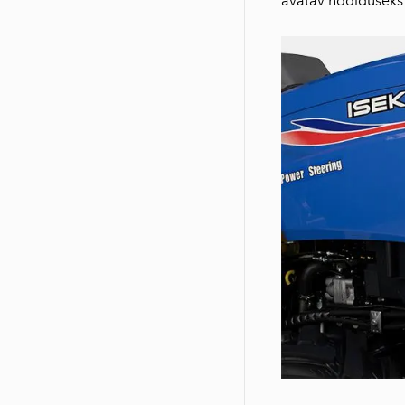
avatav hoolduseks 