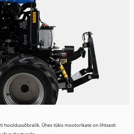
ti hooldus­sõbralik. Ühes tükis mootorikate on lihtsasti