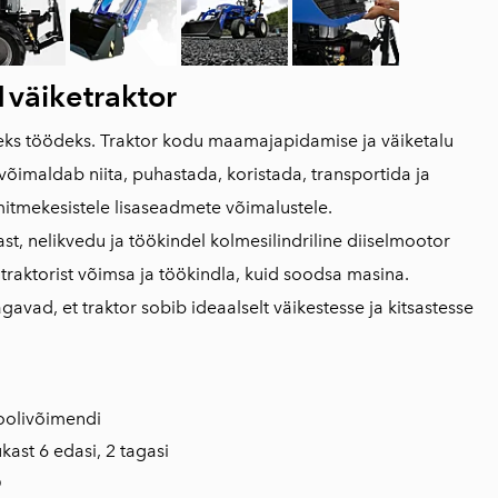
väiketraktor
teks töödeks. Traktor kodu maamajapidamise ja väiketalu
võimaldab niita, puhastada, koristada, transportida ja
mitmekesistele lisaseadmete võimalustele.
t, nelikvedu ja töökindel kolmesilindriline diiselmootor
 traktorist võimsa ja töökindla, kuid soodsa masina.
avad, et traktor sobib ideaalselt väikestesse ja kitsastesse
oolivõimendi
ast 6 edasi, 2 tagasi
O