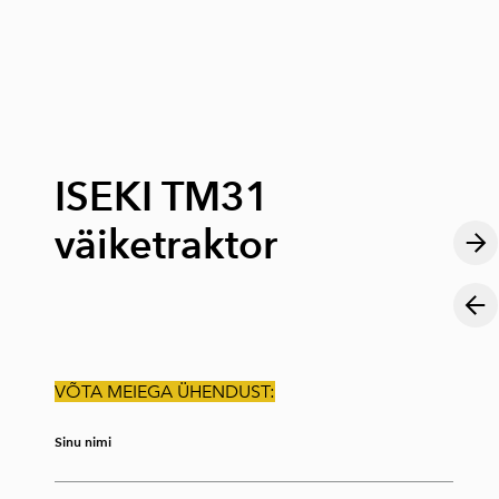
lisati ostukorvi.
Vaata ostukorvi
ISEKI TM31
väiketraktor
VÕTA MEIEGA ÜHENDUST:
Sinu nimi