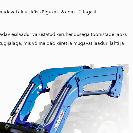
adaval ainult käsikäigukast 6 edasi, 2 tagasi.
adav esilaadur varustatud kiirühendusega tööriistade jaoks
tugijalaga
, mis võimaldab kiiret ja mugavat laaduri lahti ja