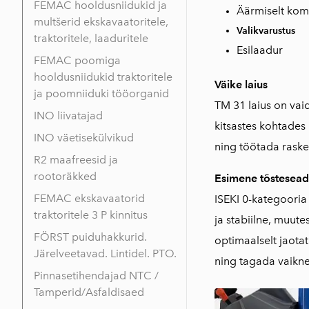
FEMAC hooldusniidukid ja
Äärmiselt kom
multšerid ekskavaatoritele,
Valikvarustus
traktoritele, laaduritele
Esilaadur
FEMAC poomiga
hooldusniidukid traktoritele
Väike laius
ja poomniiduki tööorganid
TM 31
laius on vai
INO liivatajad
kitsastes kohtades
INO väetisekülvikud
ning töötada raske
R2 maafreesid ja
rootoräkked
Esimene tõstesea
FEMAC ekskavaatorid
ISEKI 0-kategooria
traktoritele 3 P kinnitus
ja stabiilne, muut
FÖRST puiduhakkurid.
optimaalselt jaotatu
Järelveetavad. Lintidel. PTO.
ning tagada vaikne 
Pinnasetihendajad NTC /
Tamperid/Asfaldisaed