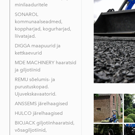
minilaaduritele
SONAROL
kommunaalseadmed,
koppharjad, kogurharjad,
liivatajad.
DIGGA maapuurid ja
kettkaevurid
MDE MACHINERY haaratsid
ja giljotiinid
REMU sõelumis- ja
purustuskopad.
Ujuvekskavaatorid.
ANSSEMS järelhaagised
HULCO järelhaagised
BIOJACK giljotiinhaaratsid,
võsagiljotiinid,