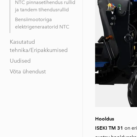
NTC pinnasetihendus rullid
ja tandem tihendusrullid
Bensiimootoriga
elektrigeneraatorid NTC
Kasutatud
tehnika/Eripakkumised
Uudised
Võta ühendust
Hooldus
ISEKI TM 31
on eri