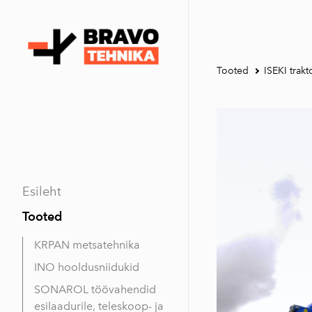
Tooted
ISEKI trak
Esileht
Tooted
KRPAN metsatehnika
INO hooldusniidukid
SONAROL töövahendid
esilaadurile, teleskoop- ja