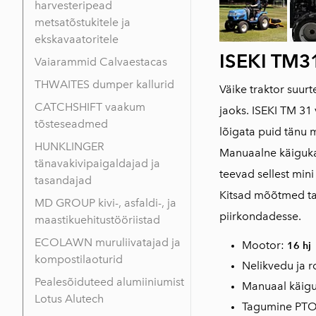
harvesteripead
metsatõstukitele ja
ekskavaatoritele
ISEKI TM31
Vaiarammid Calvaestacas
THWAITES dumper kallurid
Väike traktor suur
CATCHSHIFT vaakum
jaoks. ISEKI TM 31 
tõsteseadmed
lõigata puid tänu 
HUNKLINGER
Manuaalne käigukas
tänavakivipaigaldajad ja
teevad sellest mini
tasandajad
Kitsad mõõtmed tag
MD GROUP kivi-, asfaldi-, ja
piirkondadesse.
maastikuehitustööriistad
ECOLAWN muruliivatajad ja
Mootor:
16 hj
kompostilaoturid
Nelikvedu
ja
r
Pealesõiduteed alumiiniumist
Manuaal käiguk
Lotus Alutech
Tagumine PT