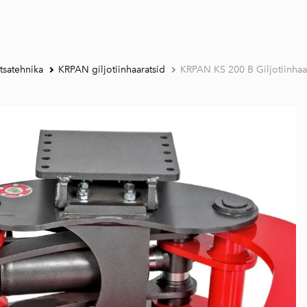
satehnika
KRPAN giljotiinhaaratsid
KRPAN KS 200 B Giljotiinhaar