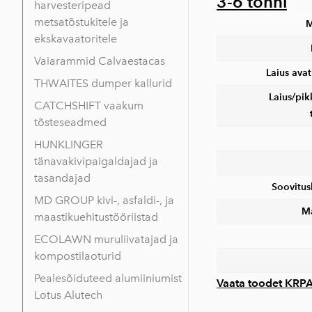
3-6 tonni
harvesteripead
metsatõstukitele ja
M
ekskavaatoritele
Vaiarammid Calvaestacas
Laius ava
THWAITES dumper kallurid
Laius/pi
CATCHSHIFT vaakum
tõsteseadmed
HUNKLINGER
tänavakivipaigaldajad ja
tasandajad
Soovitusl
MD GROUP kivi-, asfaldi-, ja
Ma
maastikuehitustööriistad
ECOLAWN muruliivatajad ja
kompostilaoturid
Pealesõiduteed alumiiniumist
Vaata toodet KRPA
Lotus Alutech