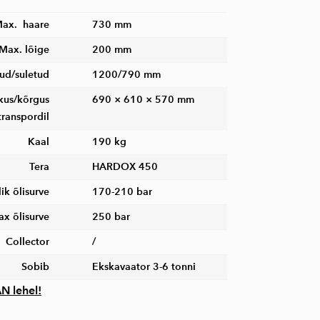
ax. haare
730 mm
Max. lõige
200 mm
tud/suletud
1200/790 mm
kkus/kõrgus
690 × 610 × 570 mm
transpordil
Kaal
190 kg
Tera
HARDOX 450
ik õlisurve
170-210 bar
x õlisurve
250 bar
Collector
/
Sobib
Ekskavaator 3-6 tonni
N lehel!