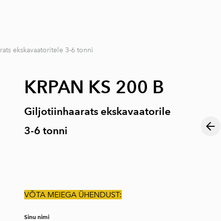
lisati ostukorvi.
Vaata ostukorvi
ats ekskavaatoritele 3-6 tonni
KRPAN KS 200 B
Giljotiinhaarats ekskavaatorile
3-6 tonni
VÕTA MEIEGA ÜHENDUST:
Sinu nimi