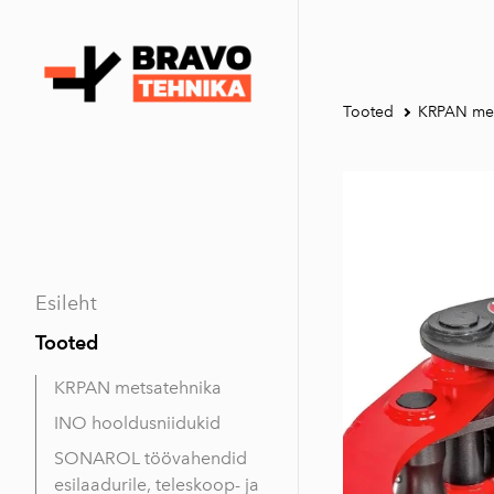
Tooted
KRPAN met
Esileht
Tooted
KRPAN metsatehnika
INO hooldusniidukid
SONAROL töövahendid
esilaadurile, teleskoop- ja