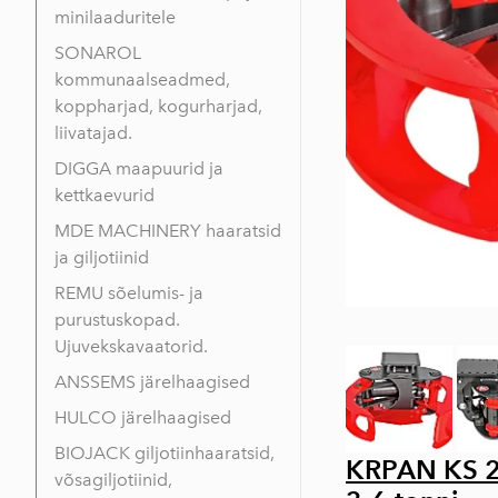
minilaaduritele
SONAROL
kommunaalseadmed,
koppharjad, kogurharjad,
liivatajad.
DIGGA maapuurid ja
kettkaevurid
MDE MACHINERY haaratsid
ja giljotiinid
REMU sõelumis- ja
purustuskopad.
Ujuvekskavaatorid.
ANSSEMS järelhaagised
HULCO järelhaagised
BIOJACK giljotiinhaaratsid,
KRPAN KS 20
võsagiljotiinid,