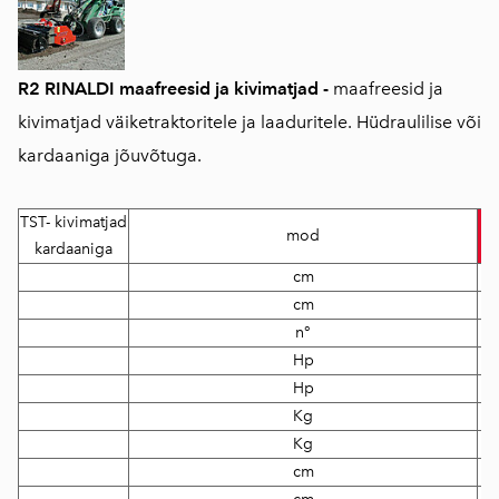
R2 RINALDI maafreesid ja kivimatjad -
maafreesid ja
kivimatjad väiketraktoritele ja laaduritele. Hüdraulilise või
kardaaniga jõuvõtuga.
TST- kivimatjad
mod
kardaaniga
cm
cm
n°
Hp
Hp
Kg
Kg
cm