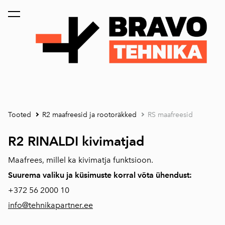
lisati ostukorvi.
Vaata ostukorvi
Tooted
R2 maafreesid ja rootoräkked
RS maafreesid
R2 RINALDI kivimatjad
Maafrees, millel ka kivimatja funktsioon.
Suurema valiku ja küsimuste korral võta ühendust:
+372
56 2000 10
info@tehnikapartner.ee