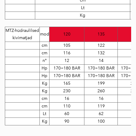
cm
Lt
Kg
MTZ-hüdraulilsed
mod
120
135
15
kivimatjad
cm
105
122
14
cm
116
132
15
n°
12
14
1
Hp
170÷180 BAR
170÷180 BAR
170÷18
Hp
170÷180 BAR
170÷180 BAR
170÷18
Kg
165
199
21
Kg
230
260
28
cm
16
16
1
cm
110
119
13
Lt
60
62
6
Kg
90
100
11