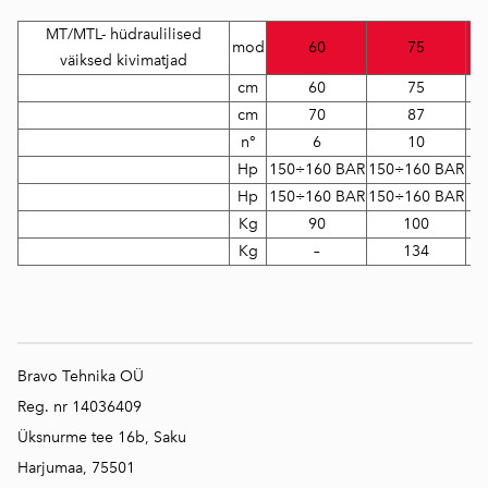
MT/MTL- hüdraulilised
mod
60
75
väiksed kivimatjad
cm
60
75
cm
70
87
n°
6
10
Hp
150÷160 BAR
150÷160 BAR
15
Hp
150÷160 BAR
150÷160 BAR
15
Kg
90
100
Kg
–
134
Bravo Tehnika OÜ
Reg. nr 14036409
Üksnurme tee 16b, Saku
Harjumaa, 75501