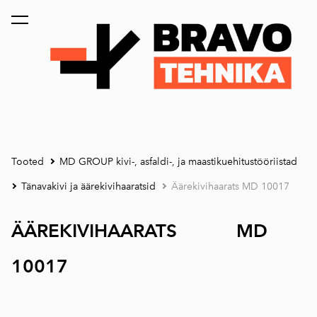
lisati ostukorvi.
Vaata ostukorvi
Tooted
MD GROUP kivi-, asfaldi-, ja maastikuehitustööriistad
Tänavakivi ja äärekivihaaratsid
Äärekivihaarats MD 10017
ÄÄREKIVIHAARATS MD
10017