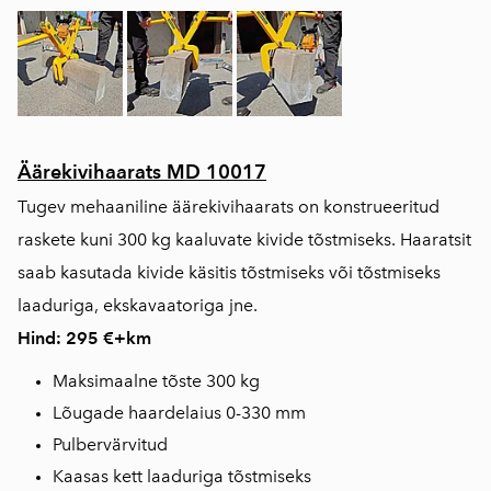
Äärekivihaarats MD 10017
Tugev mehaaniline äärekivihaarats on konstrueeritud
raskete kuni 300 kg kaaluvate kivide tõstmiseks. Haaratsit
saab kasutada kivide käsitis tõstmiseks või tõstmiseks
laaduriga, ekskavaatoriga jne.
Hind: 295 €+km
Maksimaalne tõste 300 kg
Lõugade haardelaius 0-330 mm
Pulbervärvitud
Kaasas kett laaduriga tõstmiseks