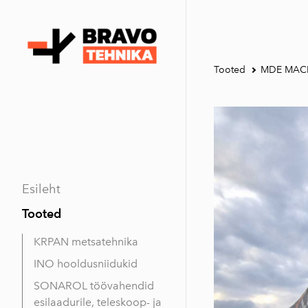
Tooted
MDE MACHIN
Esileht
Tooted
KRPAN metsatehnika
INO hooldusniidukid
SONAROL töövahendid
esilaadurile, teleskoop- ja