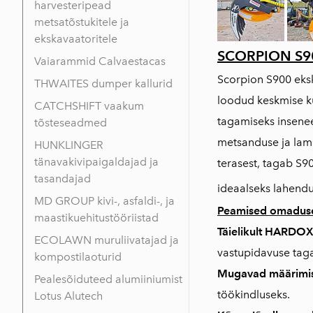
harvesteripead
metsatõstukitele ja
ekskavaatoritele
SCORPION S9
Vaiarammid Calvaestacas
Scorpion S900 eks
THWAITES dumper kallurid
loodud keskmise ku
CATCHSHIFT vaakum
tagamiseks insenee
tõsteseadmed
metsanduse ja lam
HUNKLINGER
tänavakivipaigaldajad ja
terasest, tagab S9
tasandajad
ideaalseks lahendu
MD GROUP kivi-, asfaldi-, ja
Peamised omadus
maastikuehitustööriistad
Täielikult HARDOX
ECOLAWN muruliivatajad ja
vastupidavuse tag
kompostilaoturid
Mugavad määrimi
Pealesõiduteed alumiiniumist
töökindluseks.
Lotus Alutech