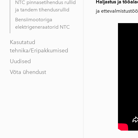
Haljastus ja tööala
NTC pinnasetihendus rullid
ja tandem tihendusrullid
ja ettevalmistustö
Bensiimootoriga
elektrigeneraatorid NTC
Kasutatud
tehnika/Eripakkumised
Uudised
Võta ühendust