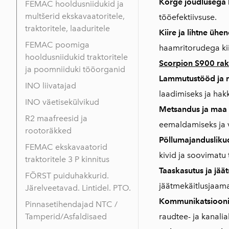
Kõrge jõudlusega 
FEMAC hooldusniidukid ja
multšerid ekskavaatoritele,
tööefektiivsuse.
traktoritele, laaduritele
Kiire ja lihtne üh
FEMAC poomiga
haamritorudega kii
hooldusniidukid traktoritele
Scorpion S900 ra
ja poomniiduki tööorganid
Lammutustööd ja ma
INO liivatajad
laadimiseks ja hakk
INO väetisekülvikud
Metsandus ja maa
R2 maafreesid ja
eemaldamiseks ja 
rootoräkked
Põllumajandusliku
FEMAC ekskavaatorid
kivid ja soovimatu 
traktoritele 3 P kinnitus
Taaskasutus ja jää
FÖRST puiduhakkurid.
jäätmekäitlusjaam
Järelveetavad. Lintidel. PTO.
Kommunikatsioonid
Pinnasetihendajad NTC /
Tamperid/Asfaldisaed
raudtee- ja kanali