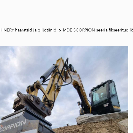
ERY haaratsid ja giljotiinid
MDE SCORPION seeria fikseeritud lõ