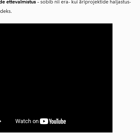
de ettevalmistus
– sobib nii era- kui äriprojektide haljastus-
ödeks.