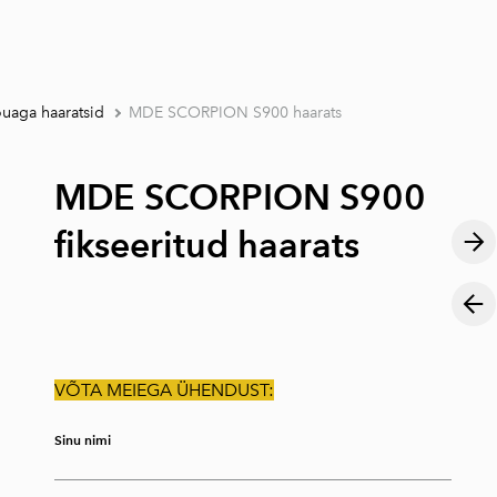
lisati ostukorvi.
Vaata ostukorvi
uaga haaratsid
MDE SCORPION S900 haarats
MDE SCORPION S900
fikseeritud haarats
VÕTA MEIEGA ÜHENDUST:
Sinu nimi