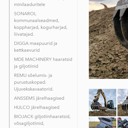
minilaaduritele
SONAROL
kommunaalseadmed,
koppharjad, kogurharjad,
liivatajad.
DIGGA maapuurid ja
kettkaevurid
MDE MACHINERY haaratsid
ja giljotiinid
REMU sõelumis- ja
purustuskopad.
Ujuvekskavaatorid.
ANSSEMS järelhaagised
HULCO järelhaagised
BIOJACK giljotiinhaaratsid,
võsagiljotiinid,