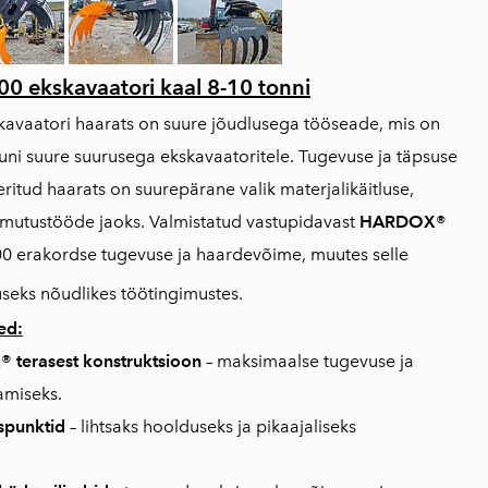
00 e
kskavaatori kaal 8-10 tonni
kavaatori haarats on suure jõudlusega tööseade, mis on
ni suure suurusega ekskavaatoritele. Tugevuse ja täpsuse
ritud haarats on suurepärane valik materjalikäitluse,
mutustööde jaoks. Valmistatud vastupidavast
HARDOX®
00 erakordse tugevuse ja haardevõime, muutes selle
seks nõudlikes töötingimustes.
ed:
® terasest konstruktsioon
– maksimaalse tugevuse ja
amiseks.
spunktid
– lihtsaks hoolduseks ja pikaajaliseks