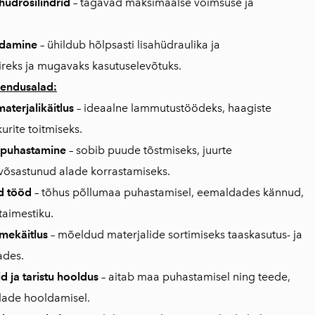
hüdrosilindrid
– tagavad maksimaalse võimsuse ja
endamine
– ühildub hõlpsasti lisahüdraulika ja
reks ja mugavaks kasutuselevõtuks.
kendusalad:
terjalikäitlus
– ideaalne lammutustöödeks, haagiste
urite toitmiseks.
 puhastamine
– sobib puude tõstmiseks, juurte
võsastunud alade korrastamiseks.
d tööd
– tõhus põllumaa puhastamisel, eemaldades kännud,
taimestiku.
tmekäitlus
– mõeldud materjalide sortimiseks taaskasutus- ja
ades.
 ja taristu hooldus
– aitab maa puhastamisel ning teede,
alade hooldamisel.