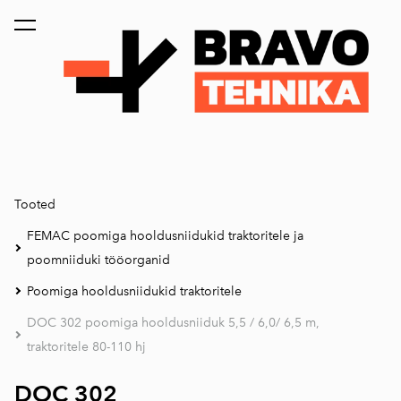
lisati ostukorvi.
Vaata ostukorvi
Tooted
FEMAC poomiga hooldusniidukid traktoritele ja
poomniiduki tööorganid
Poomiga hooldusniidukid traktoritele
DOC 302 poomiga hooldusniiduk 5,5 / 6,0/ 6,5 m,
traktoritele 80-110 hj
DOC 302