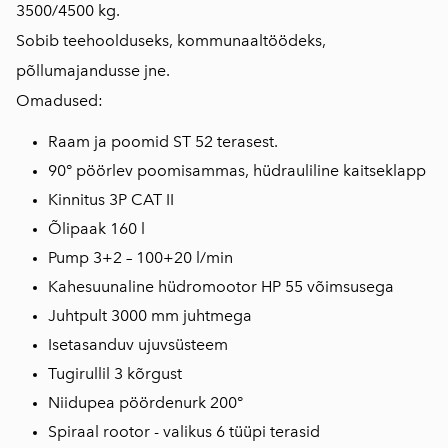
3500/4500 kg.
Sobib teehoolduseks, kommunaaltöödeks,
põllumajandusse jne.
Omadused:
Raam ja poomid ST 52 terasest.
90° pöörlev poomisammas, hüdrauliline kaitseklapp
Kinnitus 3P CAT II
Õlipaak 160 l
Pump 3+2 – 100+20 l/min
Kahesuunaline hüdromootor HP 55 võimsusega
Juhtpult 3000 mm juhtmega
Isetasanduv ujuvsüsteem
Tugirullil 3 kõrgust
Niidupea pöördenurk 200°
Spiraal rootor - valikus 6 tüüpi terasid