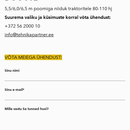
5,5/6,0/6,5 m poomiga niiduk traktoritele 80-110 hj
Suurema valiku ja küsimuste korral võta ühendust:
+372
56 2000 10
info@tehnikapartner.ee
VÕTA MEIEGA ÜHENDUST:
Sinu nimi
Sinu e-mail
Mille vastu Sa tunned huvi?