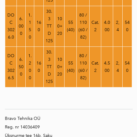
125
30.
DO
1.
80 /
6.
3
10
C
1
16
55
110
Cat.
4.0
2,
54
00
TT
0+
302
5
0
(40)
(60 /
2
00
4
0
0
D
20
6.0
0
82)
125
30.
DO
1.
80 /
6.
3
10
C
2
16
55
110
Cat.
4.5
2,
54
50
TT
0+
302
0
0
(40)
(60 /
2
00
4
0
0
D
20
6.5
0
82)
125
Bravo Tehnika OÜ
Reg. nr 14036409
Üksnurme tee 16b, Saku