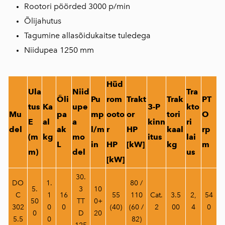
Rootori pöörded 3000 p/min
Õlijahutus
Tagumine allasõidukaitse tuledega
Niidupea 1250 mm
Hüd
Ula
Niid
Tra
Õli
Pu
rom
Trakt
Trak
PT
tus
Ka
upe
3-P
kto
Mu
pa
mp
ooto
or
tori
O
E
al
a
kinn
ri
del
ak
l/m
r
HP
kaal
rp
(m
kg
mo
itus
lai
L
in
HP
[kW]
kg
m
m)
del
us
[kW]
30.
DO
1.
80 /
5.
3
10
C
1
16
55
110
Cat.
3.5
2,
54
50
TT
0+
302
0
0
(40)
(60 /
2
00
4
0
0
D
20
5.5
0
82)