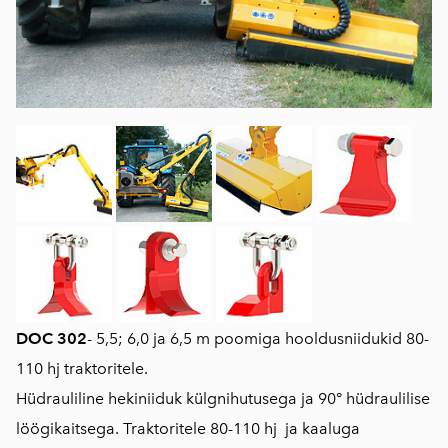
DOC 302
- 5,5; 6,0 ja 6,5 m poomiga hooldusniidukid 80-
110 hj traktoritele.
Hüdrauliline hekiniiduk külgnihutusega ja 90° hüdraulilise
löögikaitsega. Traktoritele 80-110 hj ja kaaluga