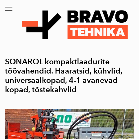
lisati ostukorvi.
Vaata ostukorvi
SONAROL kompaktlaadurite
töövahendid. Haaratsid, kühvlid,
universaalkopad, 4-1 avanevad
kopad, tõstekahvlid