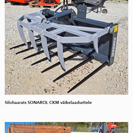
Silohaarats SONAROL CKM väikelaaduritele