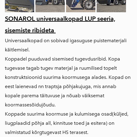
SONAROL universaalkopad LUP seeria,
sisemiste ribideta
Universaalkopad on sobivad igasuguse puistematerjali
käitlemisel.
Koppadel puuduvad sisemised tugevdusribid. Kopa
tugevase tagab tugev materjal ja ruumilised topelt
konstruktsioonid suurima koormusega alades. Kopad on
eest laienevad nn traptsja põhjakujuga, mis annab
kopale parema täituvuse ja nõuab väiksemat
koormassesõidujõudu.
Koppade suurima koormuse ja kulumisega osad(küljed,
liugplaadid põhja all, kinnituse toed ja esitera) on
valmistatud kõrgtugevast HS terasest.