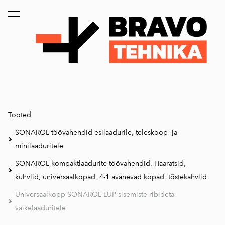
lisati ostukorvi.
Vaata ostukorvi
Tooted
SONAROL töövahendid esilaadurile, teleskoop- ja
minilaaduritele
SONAROL kompaktlaadurite töövahendid. Haaratsid,
kühvlid, universaalkopad, 4-1 avanevad kopad, tõstekahvlid
Universaalkopp SONAROL LUP sisemiste ribideta
väikelaaduritele