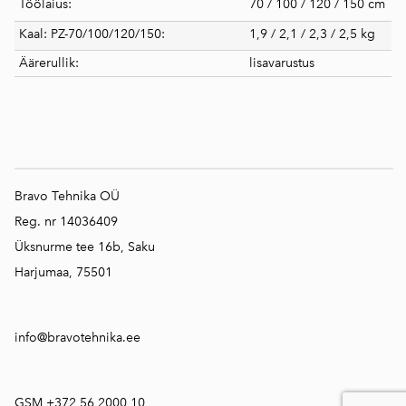
Töölaius:
70 / 100 / 120 / 150 cm
Kaal: PZ-70/100/120/150:
1,9 / 2,1 / 2,3 / 2,5 kg
Äärerullik:
lisavarustus
Bravo Tehnika OÜ
Reg. nr 14036409
Üksnurme tee 16b, Saku
Harjumaa, 75501
info@bravotehnika.ee
GSM +372 56 2000 10