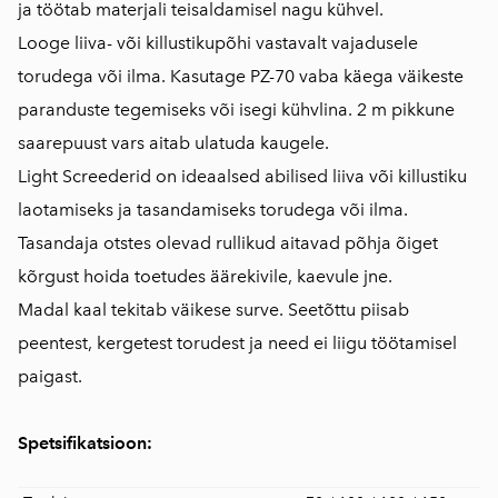
ja töötab materjali teisaldamisel nagu kühvel.
Looge liiva- või killustikupõhi vastavalt vajadusele
torudega või ilma. Kasutage PZ-70 vaba käega väikeste
paranduste tegemiseks või isegi kühvlina. 2 m pikkune
saarepuust vars aitab ulatuda kaugele.
Light Screederid on ideaalsed abilised liiva või killustiku
laotamiseks ja tasandamiseks torudega või ilma.
Tasandaja otstes olevad rullikud aitavad põhja õiget
kõrgust hoida toetudes äärekivile, kaevule jne.
Madal kaal tekitab väikese surve. Seetõttu piisab
peentest, kergetest torudest ja need ei liigu töötamisel
paigast.
Spetsifikatsioon: