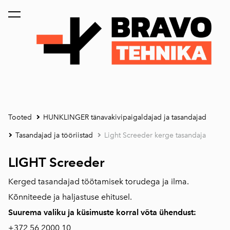
lisati ostukorvi.
Vaata ostukorvi
Tooted
HUNKLINGER tänavakivipaigaldajad ja tasandajad
Tasandajad ja tööriistad
Light Screeder kerge tasandaja
LIGHT Screeder
Kerged tasandajad töötamisek torudega ja ilma.
Kõnniteede ja haljastuse ehitusel.
Suurema valiku ja küsimuste korral võta ühendust:
+372
56 2000 10