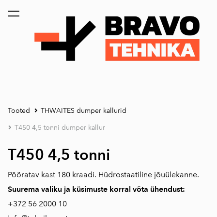
lisati ostukorvi.
Vaata ostukorvi
Tooted
THWAITES dumper kallurid
T450 4,5 tonni dumper kallur
T450 4,5 tonni
Pööratav kast 180 kraadi. Hüdrostaatiline jõuülekanne.
Suurema valiku ja küsimuste korral võta ühendust:
+372
56 2000 10