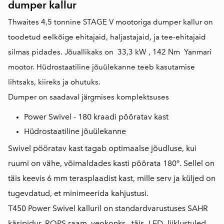
dumper kallur
Thwaites 4,5 tonnine STAGE V mootoriga dumper kallur on
toodetud eelkõige ehitajaid, haljastajaid, ja tee-ehitajaid
silmas pidades. Jõuallikaks on 33,3 kW , 142 Nm Yanmari
mootor. Hüdrostaatiline jõuülekanne teeb kasutamise
lihtsaks, kiireks ja ohutuks.
Dumper on saadaval järgmises komplektsuses
Power Swivel - 180 kraadi pööratav kast
Hüdrostaatiline jõuülekanne
Swivel pööratav kast tagab optimaalse jõudluse, kui
ruumi on vähe, võimaldades kasti pöörata 180°. Sellel on
täis keevis 6 mm terasplaadist kast, mille serv ja küljed on
tugevdatud, et minimeerida kahjustusi.
T450 Power Swivel kalluril on standardvarustuses SAHR
käsipidur, ROPS raam, veokonks , täis -LED -liiklustuled,