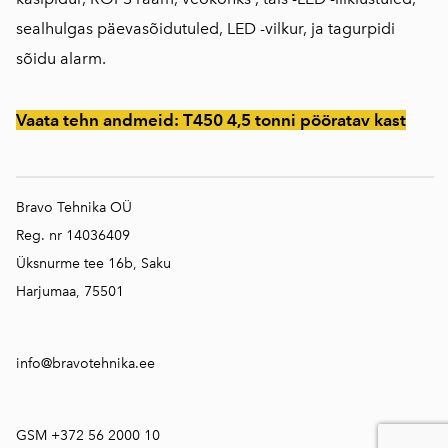
sealhulgas päevasõidutuled, LED -vilkur, ja tagurpidi
sõidu alarm.
Vaata tehn andmeid:
T450 4,5 tonni pööratav kast
Bravo Tehnika OÜ
Reg. nr 14036409
Üksnurme tee 16b, Saku
Harjumaa, 75501
info@bravotehnika.ee
GSM +372 56 2000 10