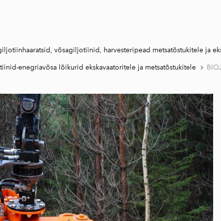
jotiinhaaratsid, võsagiljotiinid, harvesteripead metsatõstukitele ja ek
inid-enegriavõsa lõikurid ekskavaatoritele ja metsatõstukitele
BIOJ