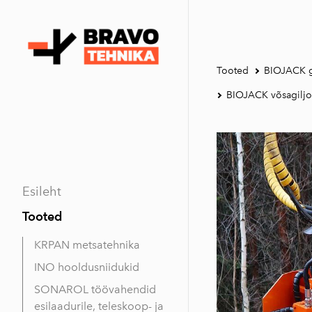
Tooted
BIOJACK gil
BIOJACK võsagiljoti
Esileht
Tooted
KRPAN metsatehnika
INO hooldusniidukid
SONAROL töövahendid
esilaadurile, teleskoop- ja