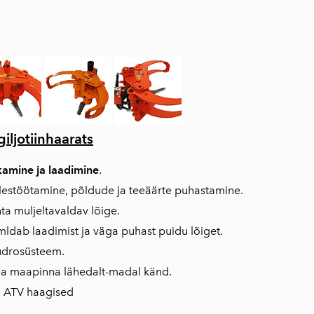
ljotiinhaarats
kamine ja laadimine
.
lestöötamine, põldude ja teeäärte puhastamine.
a muljeltavaldav lõige.
imldab laadimist ja väga puhast puidu lõiget.
üdrosüsteem.
a maapinna lähedalt-madal känd.
, ATV haagised