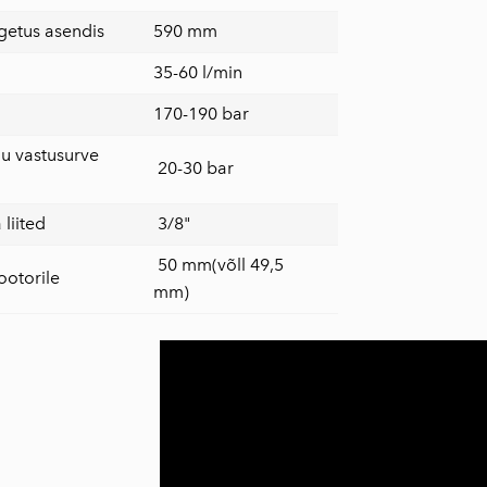
getus asendis
590 mm
35-60 l/min
170-190 bar
u vastusurve
20-30 bar
liited
3/8"
50 mm(võll 49,5
otorile
mm)