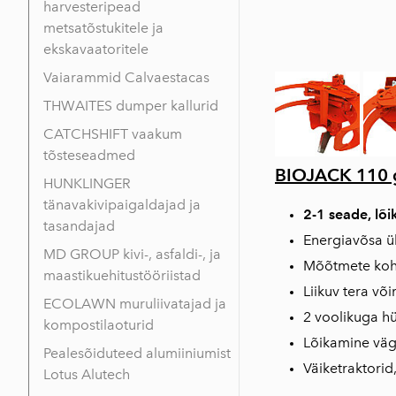
harvesteripead
metsatõstukitele ja
ekskavaatoritele
Vaiarammid Calvaestacas
THWAITES dumper kallurid
CATCHSHIFT vaakum
tõsteseadmed
BIOJACK 110 gi
HUNKLINGER
tänavakivipaigaldajad ja
2-1 seade, lõi
tasandajad
Energiavõsa ü
MD GROUP kivi-, asfaldi-, ja
Mõõtmete koht
maastikuehitustööriistad
Liikuv tera võ
ECOLAWN muruliivatajad ja
2 voolikuga h
kompostilaoturid
Lõikamine väg
Pealesõiduteed alumiiniumist
Väiketraktorid
Lotus Alutech