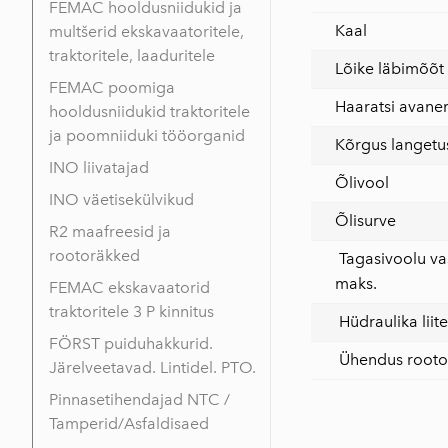
FEMAC hooldusniidukid ja
Kaal
multšerid ekskavaatoritele,
traktoritele, laaduritele
Lõike läbimõõt
FEMAC poomiga
Haaratsi avane
hooldusniidukid traktoritele
ja poomniiduki tööorganid
Kõrgus langetu
INO liivatajad
Õlivool
INO väetisekülvikud
Õlisurve
R2 maafreesid ja
rootoräkked
Tagasivoolu va
maks.
FEMAC ekskavaatorid
traktoritele 3 P kinnitus
Hüdraulika liit
FÖRST puiduhakkurid.
Ühendus rootor
Järelveetavad. Lintidel. PTO.
Pinnasetihendajad NTC /
Tamperid/Asfaldisaed