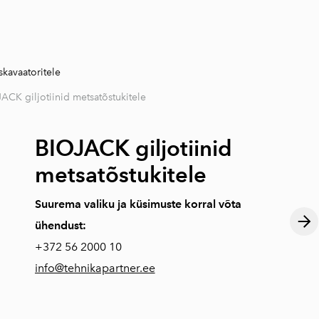
lisati ostukorvi.
Vaata ostukorvi
skavaatoritele
ACK giljotiinid metsatõstukitele
BIOJACK giljotiinid
metsatõstukitele
Suurema valiku ja küsimuste korral võta
ühendust:
+372
56 2000 10
info@tehnikapartner.ee