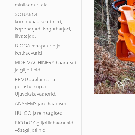
minilaaduritele
SONAROL
kommunaalseadmed,
koppharjad, kogurharjad,
liivatajad.
DIGGA maapuurid ja
kettkaevurid
MDE MACHINERY haaratsid
ja giljotiinid
REMU sõelumis- ja
purustuskopad.
Ujuvekskavaatorid.
ANSSEMS järelhaagised
HULCO järelhaagised
BIOJACK giljotiinhaaratsid,
võsagiljotiinid,