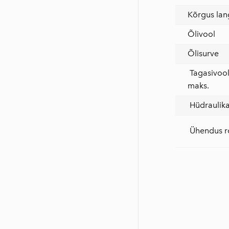
Kõrgus lan
Õlivool
Õlisurve
Tagasivool
maks.
Hüdraulika 
Ühendus ro