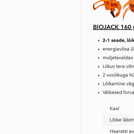
BIOJACK 160 gi
2-1 seade, lõi
energiavõsa ü
muljetavaldav
Liikuv tera võ
2 voolikuga h
Lõikamine väg
Väikesed forv
Kaal
Lõike läbi
Haaratsi a