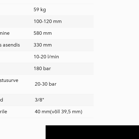
59 kg
100-120 mm
mine
580 mm
s asendis
330 mm
10-20 l/min
180 bar
stusurve
20-30 bar
ed
3/8"
ile
40 mm(võll 39,5 mm)