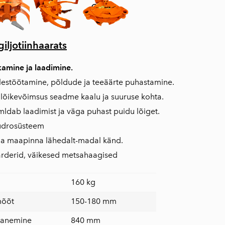
ljotiinhaarats
kamine ja laadimine.
lestöötamine, põldude ja teeäärte puhastamine.
 lõikevõimsus seadme kaalu ja suuruse kohta.
imldab laadimist ja väga puhast puidu lõiget.
üdrosüsteem
a maapinna lähedalt-madal känd.
arderid, väikesed metsahaagised
160 kg
mõõt
150-180 mm
vanemine
840 mm