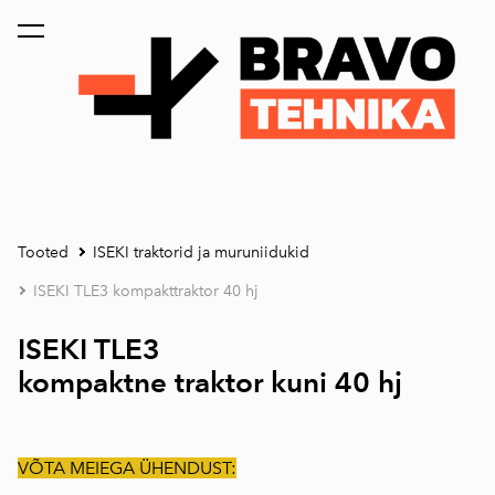
lisati ostukorvi.
Vaata ostukorvi
Tooted
ISEKI traktorid ja muruniidukid
ISEKI TLE3 kompakttraktor 40 hj
ISEKI TLE3
kompaktne traktor kuni 40 hj
VÕTA MEIEGA ÜHENDUST: