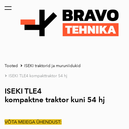
lisati ostukorvi.
Vaata ostukorvi
Tooted
ISEKI traktorid ja muruniidukid
ISEKI TLE4 kompakttraktor 54 hj
ISEKI TLE4
kompaktne traktor kuni 54 hj
VÕTA MEIEGA ÜHENDUST: