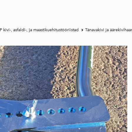
ivi-, asfaldi-, ja maastikuehitustööriistad
Tänavakivi ja äärekivihaa