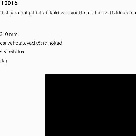
D 10016
öriist juba paigaldatud, kuid veel vuukimata tänavakivide eem
0-310 mm
sest vahetatavad tõste nokad
d viimistlus
 kg