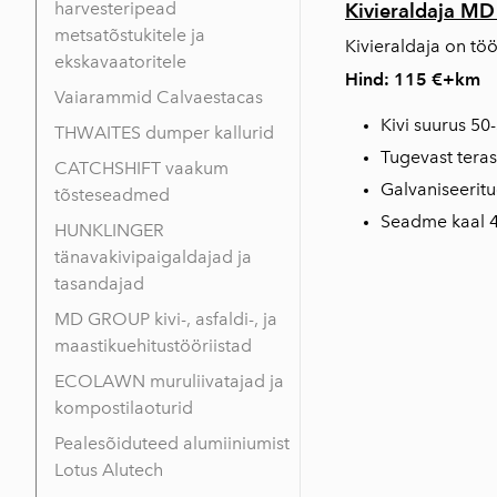
harvesteripead
Kivieraldaja M
metsatõstukitele ja
Kivieraldaja on tö
ekskavaatoritele
Hind: 115 €+km
Vaiarammid Calvaestacas
Kivi suurus 5
THWAITES dumper kallurid
Tugevast tera
CATCHSHIFT vaakum
Galvaniseeritu
tõsteseadmed
Seadme kaal 4
HUNKLINGER
tänavakivipaigaldajad ja
tasandajad
MD GROUP kivi-, asfaldi-, ja
maastikuehitustööriistad
ECOLAWN muruliivatajad ja
kompostilaoturid
Pealesõiduteed alumiiniumist
Lotus Alutech