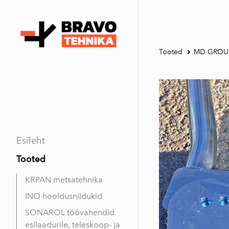
Tooted
MD GROUP k
Esileht
Tooted
KRPAN metsatehnika
INO hooldusniidukid
SONAROL töövahendid
esilaadurile, teleskoop- ja