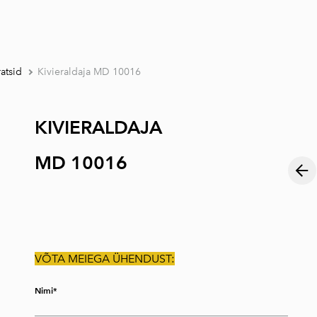
lisati ostukorvi.
Vaata ostukorvi
ratsid
Kivieraldaja MD 10016
KIVIERALDAJA
MD 10016
VÕTA MEIEGA ÜHENDUST:
Nimi