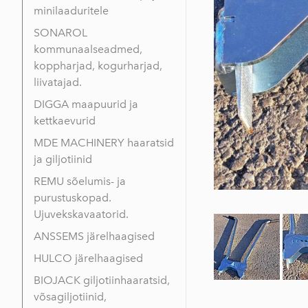
minilaaduritele
SONAROL
kommunaalseadmed,
koppharjad, kogurharjad,
liivatajad.
DIGGA maapuurid ja
kettkaevurid
MDE MACHINERY haaratsid
ja giljotiinid
REMU sõelumis- ja
purustuskopad.
Ujuvekskavaatorid.
ANSSEMS järelhaagised
HULCO järelhaagised
BIOJACK giljotiinhaaratsid,
võsagiljotiinid,