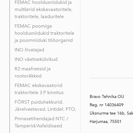
FEMAC hooldusniidukid ja
multšerid ekskavaatoritele,
traktoritele, laaduritele
FEMAC poomiga
hooldusniidukid traktoritele
ja poomniiduki tööorganid
INO liivatajad
INO väetisekülvikud
R2 maafreesid ja
rootoräkked
FEMAC ekskavaatorid
traktoritele 3 P kinnitus
Bravo Tehnika OÜ
FÖRST puiduhakkurid.
Reg. nr 14036409
Järelveetavad. Lintidel. PTO.
Üksnurme tee 16b, Sa
Pinnasetihendajad NTC /
Harjumaa, 75501
Tamperid/Asfaldisaed