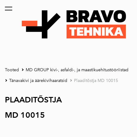
lisati ostukorvi.
Vaata ostukorvi
Tooted
MD GROUP kivi-, asfaldi-, ja maastikuehitustööriistad
Tänavakivi ja äärekivihaaratsid
Plaaditõstja MD 10015
PLAADITÕSTJA
MD 10015