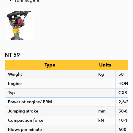
Tunnilugeja
NT 59
Type
Units
V
Weight
Kg
58
Engine
HOND
Typ
GXR 1
Power of engine/ PRM
2,6/36
Jumping stroke
mm
50-85
Compaction force
kN
10-11
Blows per minute
600-7