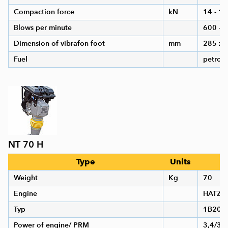
Compaction force
kN
14 - 16
Blows per minute
600 - 
Dimension of vibrafon foot
mm
285 x 
Fuel
petrol
NT 70 H
Type
Units
V
Weight
Kg
70
Engine
HATZ
Typ
1B20
Power of engine/ PRM
3,4/36