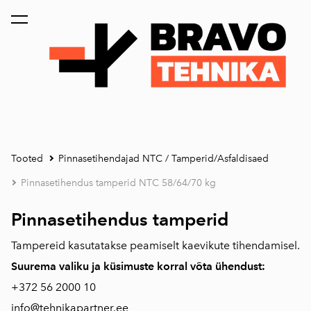
lisati ostukorvi.
Vaata ostukorvi
Tooted
Pinnasetihendajad NTC / Tamperid/Asfaldisaed
Pinnasetihendus tamperid NTC 58/64/70 kg
Pinnasetihendus tamperid
Tampereid kasutatakse peamiselt kaevikute tihendamisel.
Suurema valiku ja küsimuste korral võta ühendust:
+372
56 2000 10
info@tehnikapartner.ee