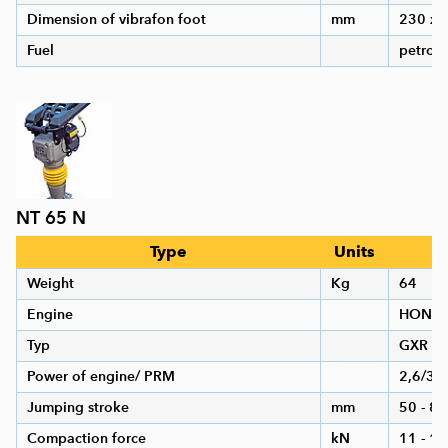
Dimension of vibrafon foot
mm
230 x 
Fuel
petrol
NT 65 N
Type
Units
V
Weight
Kg
64
Engine
HOND
Typ
GXR 1
Power of engine/ PRM
2,6/36
Jumping stroke
mm
50 - 85
Compaction force
kN
11 - 12