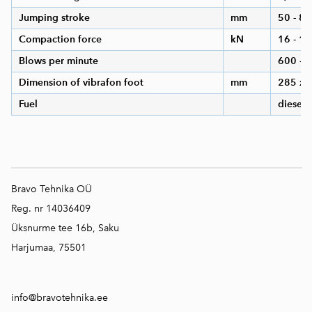
Jumping stroke
mm
50 - 85
Compaction force
kN
16 - 18
Blows per minute
600 - 
Dimension of vibrafon foot
mm
285 x 
Fuel
diesel
Bravo Tehnika OÜ
Reg. nr 14036409
Üksnurme tee 16b, Saku
Harjumaa, 75501
info@bravotehnika.ee