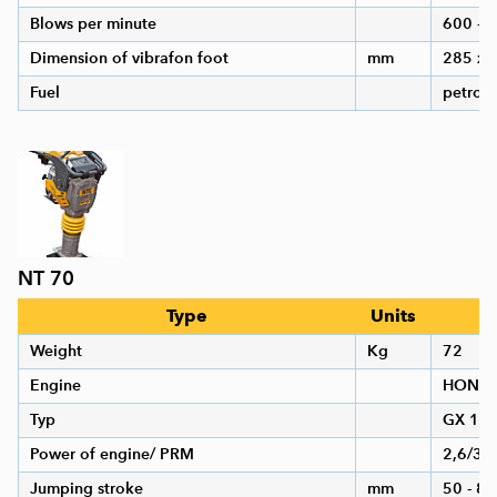
Blows per minute
600 - 
Dimension of vibrafon foot
mm
285 x 
Fuel
petrol
NT 70
Type
Units
V
Weight
Kg
72
Engine
HOND
Typ
GX 12
Power of engine/ PRM
2,6/36
Jumping stroke
mm
50 - 85