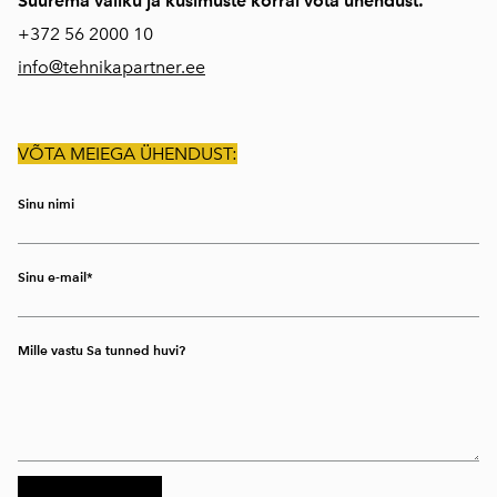
Suurema valiku ja küsimuste korral võta ühendust:
+372
56 2000 10
info@tehnikapartner.ee
VÕTA MEIEGA ÜHENDUST:
Sinu nimi
Sinu e-mail
Mille vastu Sa tunned huvi?