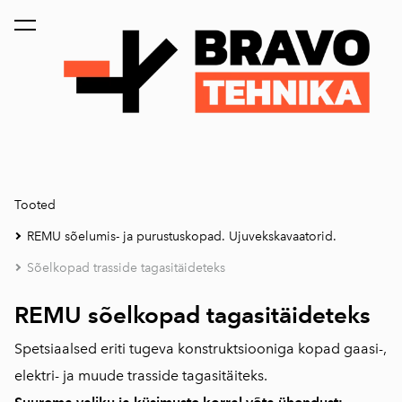
lisati ostukorvi.
Vaata ostukorvi
Tooted
REMU sõelumis- ja purustuskopad. Ujuvekskavaatorid.
Sõelkopad trasside tagasitäideteks
REMU sõelkopad tagasitäideteks
Spetsiaalsed eriti tugeva konstruktsiooniga kopad gaasi-,
elektri- ja muude trasside tagasitäiteks.